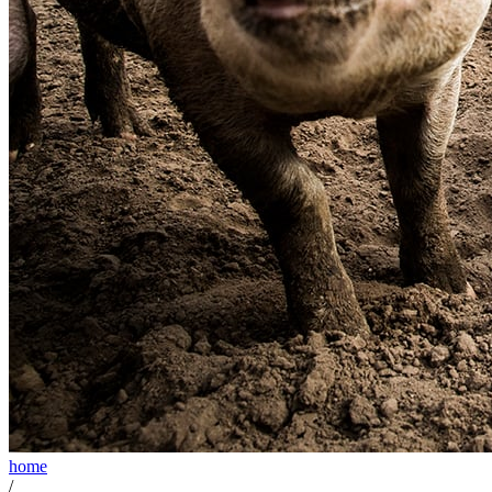
home
/