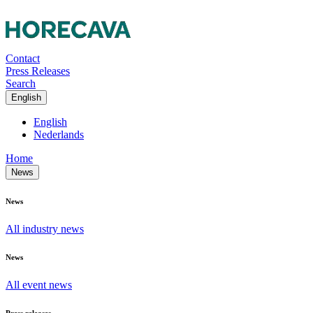
Contact
Press Releases
Search
English
English
Nederlands
Home
News
News
All industry news
News
All event news
Press releases