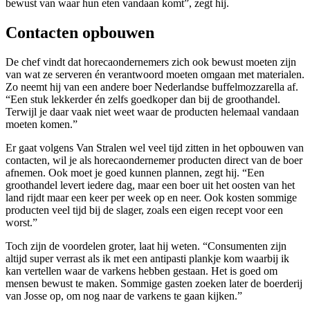
bewust van waar hun eten vandaan komt”, zegt hij.
Contacten opbouwen
De chef vindt dat horecaondernemers zich ook bewust moeten zijn
van wat ze serveren én verantwoord moeten omgaan met materialen.
Zo neemt hij van een andere boer Nederlandse buffelmozzarella af.
“Een stuk lekkerder én zelfs goedkoper dan bij de groothandel.
Terwijl je daar vaak niet weet waar de producten helemaal vandaan
moeten komen.”
Er gaat volgens Van Stralen wel veel tijd zitten in het opbouwen van
contacten, wil je als horecaondernemer producten direct van de boer
afnemen. Ook moet je goed kunnen plannen, zegt hij. “Een
groothandel levert iedere dag, maar een boer uit het oosten van het
land rijdt maar een keer per week op en neer. Ook kosten sommige
producten veel tijd bij de slager, zoals een eigen recept voor een
worst.”
Toch zijn de voordelen groter, laat hij weten. “Consumenten zijn
altijd super verrast als ik met een antipasti plankje kom waarbij ik
kan vertellen waar de varkens hebben gestaan. Het is goed om
mensen bewust te maken. Sommige gasten zoeken later de boerderij
van Josse op, om nog naar de varkens te gaan kijken.”