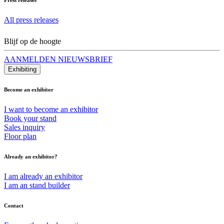
All press releases
Blijf op de hoogte
AANMELDEN NIEUWSBRIEF
Exhibiting
Become an exhibitor
I want to become an exhibitor
Book your stand
Sales inquiry
Floor plan
Already an exhibitor?
I am already an exhibitor
I am an stand builder
Contact