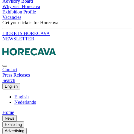
Advisory Board
Why visit Horecava
Exhibition Profile
Vacancies
Get your tickets for Horecava
TICKETS HORECAVA
NEWSLETTER
Contact
Press Releases
Search
English
English
Nederlands
Home
News
Exhibiting
Advertising