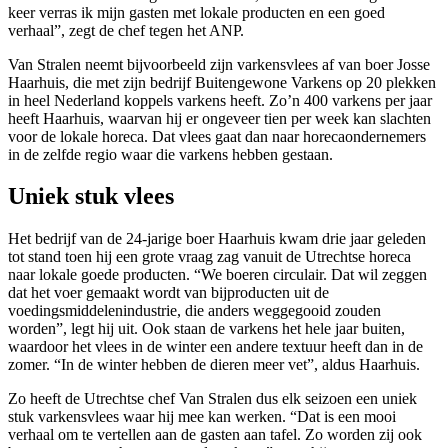
keer verras ik mijn gasten met lokale producten en een goed
verhaal”, zegt de chef tegen het ANP.
Van Stralen neemt bijvoorbeeld zijn varkensvlees af van boer Josse
Haarhuis, die met zijn bedrijf Buitengewone Varkens op 20 plekken
in heel Nederland koppels varkens heeft. Zo’n 400 varkens per jaar
heeft Haarhuis, waarvan hij er ongeveer tien per week kan slachten
voor de lokale horeca. Dat vlees gaat dan naar horecaondernemers
in de zelfde regio waar die varkens hebben gestaan.
Uniek stuk vlees
Het bedrijf van de 24-jarige boer Haarhuis kwam drie jaar geleden
tot stand toen hij een grote vraag zag vanuit de Utrechtse horeca
naar lokale goede producten. “We boeren circulair. Dat wil zeggen
dat het voer gemaakt wordt van bijproducten uit de
voedingsmiddelenindustrie, die anders weggegooid zouden
worden”, legt hij uit. Ook staan de varkens het hele jaar buiten,
waardoor het vlees in de winter een andere textuur heeft dan in de
zomer. “In de winter hebben de dieren meer vet”, aldus Haarhuis.
Zo heeft de Utrechtse chef Van Stralen dus elk seizoen een uniek
stuk varkensvlees waar hij mee kan werken. “Dat is een mooi
verhaal om te vertellen aan de gasten aan tafel. Zo worden zij ook