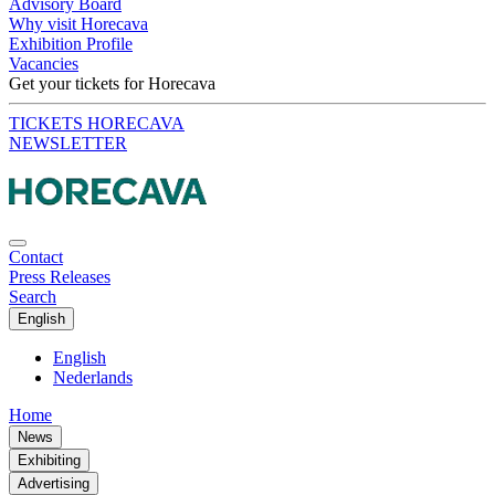
Advisory Board
Why visit Horecava
Exhibition Profile
Vacancies
Get your tickets for Horecava
TICKETS HORECAVA
NEWSLETTER
Contact
Press Releases
Search
English
English
Nederlands
Home
News
Exhibiting
Advertising