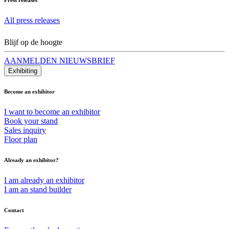
All press releases
Blijf op de hoogte
AANMELDEN NIEUWSBRIEF
Exhibiting
Become an exhibitor
I want to become an exhibitor
Book your stand
Sales inquiry
Floor plan
Already an exhibitor?
I am already an exhibitor
I am an stand builder
Contact