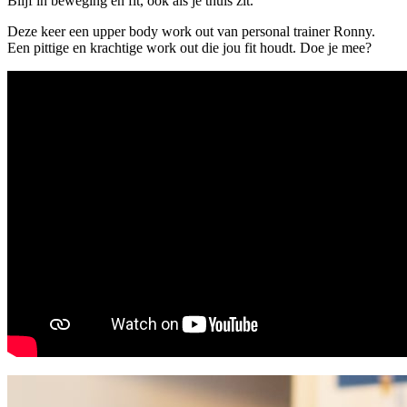
Blijf in beweging en fit, ook als je thuis zit.
Deze keer een upper body work out van personal trainer Ronny.
Een pittige en krachtige work out die jou fit houdt. Doe je mee?