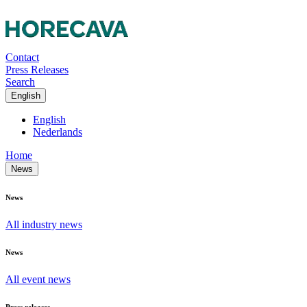
Contact
Press Releases
Search
English
English
Nederlands
Home
News
News
All industry news
News
All event news
Press releases