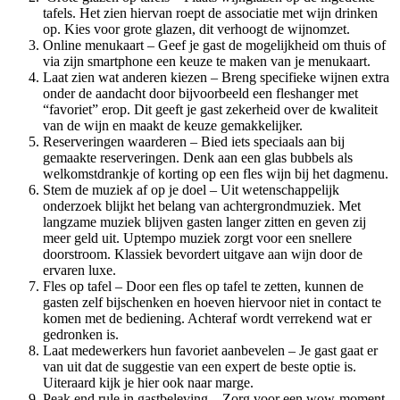
tafels. Het zien hiervan roept de associatie met wijn drinken
op. Kies voor grote glazen, dit verhoogt de wijnomzet.
Online menukaart – Geef je gast de mogelijkheid om thuis of
via zijn smartphone een keuze te maken van je menukaart.
Laat zien wat anderen kiezen – Breng specifieke wijnen extra
onder de aandacht door bijvoorbeeld een fleshanger met
“favoriet” erop. Dit geeft je gast zekerheid over de kwaliteit
van de wijn en maakt de keuze gemakkelijker.
Reserveringen waarderen – Bied iets speciaals aan bij
gemaakte reserveringen. Denk aan een glas bubbels als
welkomstdrankje of korting op een fles wijn bij het dagmenu.
Stem de muziek af op je doel – Uit wetenschappelijk
onderzoek blijkt het belang van achtergrondmuziek. Met
langzame muziek blijven gasten langer zitten en geven zij
meer geld uit. Uptempo muziek zorgt voor een snellere
doorstroom. Klassiek bevordert uitgave aan wijn door de
ervaren luxe.
Fles op tafel – Door een fles op tafel te zetten, kunnen de
gasten zelf bijschenken en hoeven hiervoor niet in contact te
komen met de bediening. Achteraf wordt verrekend wat er
gedronken is.
Laat medewerkers hun favoriet aanbevelen – Je gast gaat er
van uit dat de suggestie van een expert de beste optie is.
Uiteraard kijk je hier ook naar marge.
Peak end rule in gastbeleving – Zorg voor een wow-moment