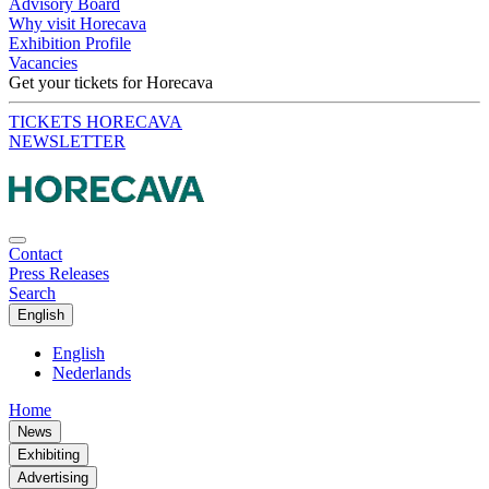
Advisory Board
Why visit Horecava
Exhibition Profile
Vacancies
Get your tickets for Horecava
TICKETS HORECAVA
NEWSLETTER
Contact
Press Releases
Search
English
English
Nederlands
Home
News
Exhibiting
Advertising