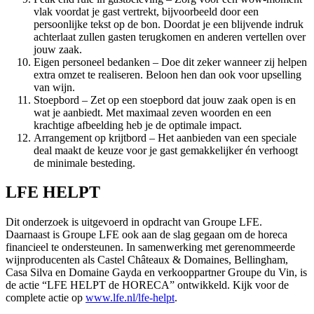
vlak voordat je gast vertrekt, bijvoorbeeld door een
persoonlijke tekst op de bon. Doordat je een blijvende indruk
achterlaat zullen gasten terugkomen en anderen vertellen over
jouw zaak.
Eigen personeel bedanken – Doe dit zeker wanneer zij helpen
extra omzet te realiseren. Beloon hen dan ook voor upselling
van wijn.
Stoepbord – Zet op een stoepbord dat jouw zaak open is en
wat je aanbiedt. Met maximaal zeven woorden en een
krachtige afbeelding heb je de optimale impact.
Arrangement op krijtbord – Het aanbieden van een speciale
deal maakt de keuze voor je gast gemakkelijker én verhoogt
de minimale besteding.
LFE HELPT
Dit onderzoek is uitgevoerd in opdracht van Groupe LFE.
Daarnaast is Groupe LFE ook aan de slag gegaan om de horeca
financieel te ondersteunen. In samenwerking met gerenommeerde
wijnproducenten als Castel Châteaux & Domaines, Bellingham,
Casa Silva en Domaine Gayda en verkooppartner Groupe du Vin, is
de actie “LFE HELPT de HORECA” ontwikkeld. Kijk voor de
complete actie op
www.lfe.nl/lfe-helpt
.