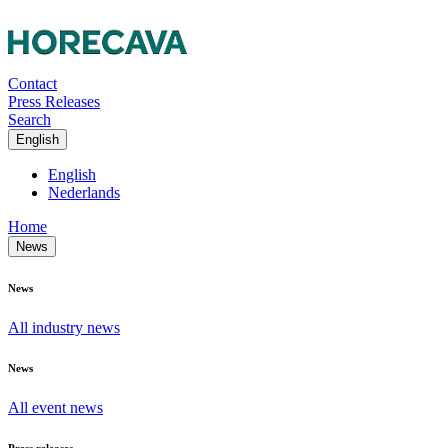
Contact
Press Releases
Search
English
English
Nederlands
Home
News
News
All industry news
News
All event news
Press releases