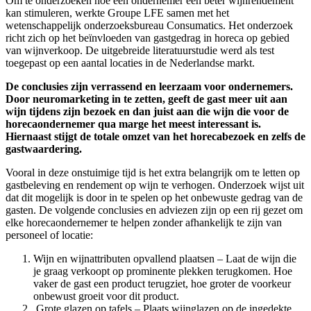
Om te onderzoeken hoe een ondernemer een beter wijnrendement
kan stimuleren, werkte Groupe LFE samen met het
wetenschappelijk onderzoeksbureau Consumatics. Het onderzoek
richt zich op het beïnvloeden van gastgedrag in horeca op gebied
van wijnverkoop. De uitgebreide literatuurstudie werd als test
toegepast op een aantal locaties in de Nederlandse markt.
De conclusies zijn verrassend en leerzaam voor ondernemers.
Door neuromarketing in te zetten, geeft de gast meer uit aan
wijn tijdens zijn bezoek en dan juist aan die wijn die voor de
horecaondernemer qua marge het meest interessant is.
Hiernaast stijgt de totale omzet van het horecabezoek en zelfs de
gastwaardering.
Vooral in deze onstuimige tijd is het extra belangrijk om te letten op
gastbeleving en rendement op wijn te verhogen. Onderzoek wijst uit
dat dit mogelijk is door in te spelen op het onbewuste gedrag van de
gasten. De volgende conclusies en adviezen zijn op een rij gezet om
elke horecaondernemer te helpen zonder afhankelijk te zijn van
personeel of locatie:
Wijn en wijnattributen opvallend plaatsen – Laat de wijn die
je graag verkoopt op prominente plekken terugkomen. Hoe
vaker de gast een product terugziet, hoe groter de voorkeur
onbewust groeit voor dit product.
Grote glazen op tafels – Plaats wijnglazen op de ingedekte