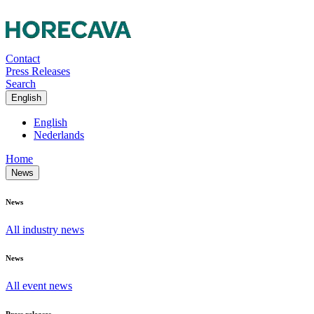
Contact
Press Releases
Search
English
English
Nederlands
Home
News
News
All industry news
News
All event news
Press releases