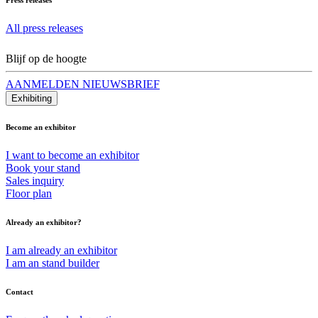
All press releases
Blijf op de hoogte
AANMELDEN NIEUWSBRIEF
Exhibiting
Become an exhibitor
I want to become an exhibitor
Book your stand
Sales inquiry
Floor plan
Already an exhibitor?
I am already an exhibitor
I am an stand builder
Contact