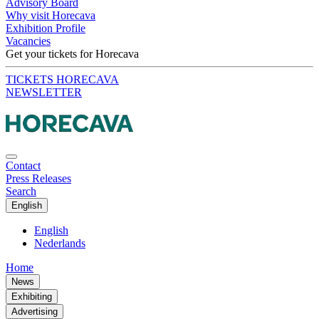
Advisory Board
Why visit Horecava
Exhibition Profile
Vacancies
Get your tickets for Horecava
TICKETS HORECAVA
NEWSLETTER
Contact
Press Releases
Search
English
English
Nederlands
Home
News
Exhibiting
Advertising