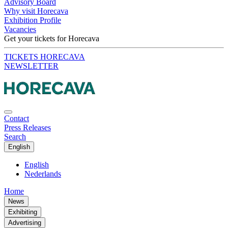
Advisory Board
Why visit Horecava
Exhibition Profile
Vacancies
Get your tickets for Horecava
TICKETS HORECAVA
NEWSLETTER
Contact
Press Releases
Search
English
English
Nederlands
Home
News
Exhibiting
Advertising