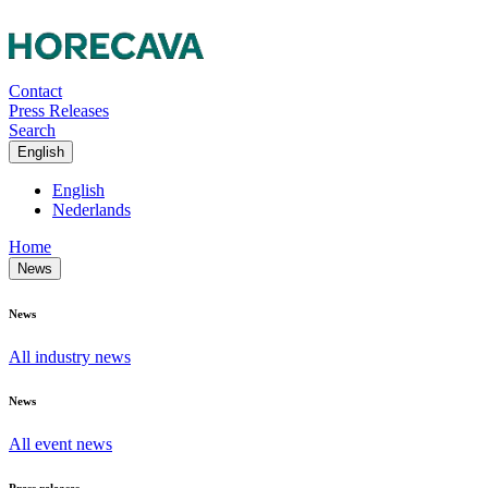
Contact
Press Releases
Search
English
English
Nederlands
Home
News
News
All industry news
News
All event news
Press releases