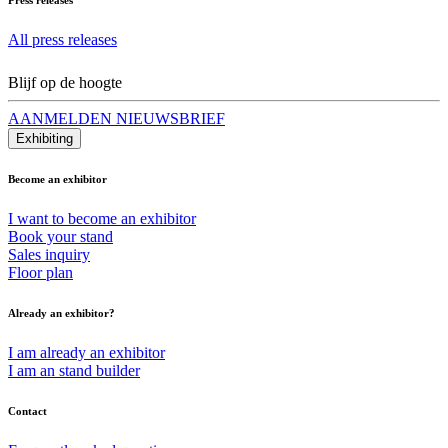
All press releases
Blijf op de hoogte
AANMELDEN NIEUWSBRIEF
Exhibiting
Become an exhibitor
I want to become an exhibitor
Book your stand
Sales inquiry
Floor plan
Already an exhibitor?
I am already an exhibitor
I am an stand builder
Contact