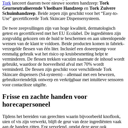
Tork
lanceert daarom twee nieuwe soorten handzeep:
Tork
Geurneutraliserende Vloeibare Handzeep
en
Tork Zuivere
Schuimhandzeep
. Beide zepen zijn geschikt voor het “Easy-to-
Use” gecertificeerde Tork Skincare Dispensersysteem.
De twee zeepvullingen zijn van hoge kwaliteit, dermatologisch
getest en gecertificeerd met het EU Ecolabel. De ingrediënten zijn
zorgvuldig gekozen om de huid te beschermen en aan uiteenlopende
wensen van de klant te voldoen. Beide producten komen in fabriek-
verzegelde flessen van één liter. Inclusief een doseerpomp voor
eenmalig gebruik wat het risico op kruisbesmetting helpt te
verminderen. De flessen trekken vacuüm naarmate de inhoud wordt
gebruikt, waardoor de hoeveelheid afval met 70% wordt
verminderd. De flessen zijn geschikt voor verschillende Tork
Skincare dispensers (S4-systeem) – allemaal met een bewezen,
gebruiksvriendelijk ontwerp en verkrijgbaar met intuïtieve sensoren
voor contactloze uitgifte.
Frisse en zachte handen voor
horecapersoneel
Tijdens het bereiden van gerechten waarin bijvoorbeeld knoflook,
uien of vis zijn verwerkt, blijft de geur van deze ingrediënten vaak
aan de handen zitten. Erg vervelend, omdat deze geur ook