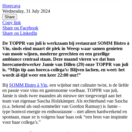
Horecava
Wednesday, 31 July 2024
Share
Copy link
Share on
Facebook
Share on
LinkedIn
De TOPPR van juli is werkzaam bij restaurant SOMM Bistro à
Vin, sinds eind maart dé plek in Weesp waar samen genieten
van mooie wijnen, moderne gerechten en een gezellige
ambiance centraal staan. Deze maand vieren we dat hun
horecamedewerker Jamie van Dillen (29) onze TOPPR van juli
is. “Mijn tip aan horeca-collega’s: Blijven lachen, en weet: het
wordt ál-tijd weer een keer 22:00 uur!”
Bij
SOMM Bistro à Vin
, een wijnbar met culinaire twist, is de liefde
en passie voor vino en gastronomie voelbaar. TOPPR van juli,
Jamie is sinds twee maanden als nieuwe ster toegevoegd aan het
team van eigenaar Sascha Holzkämper. Als rechterhand van Sascha
(o.a. bekend als oud-sommelier van Gordon Ramsay) is Jamie –
type bomvol energie en enthousiasme – niet alleen hardwerkend en
spontaan, maar ze is volgens haar baas ook “een bron van inspiratie
voor haar collega’s.”