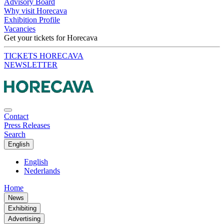
Advisory Board
Why visit Horecava
Exhibition Profile
Vacancies
Get your tickets for Horecava
TICKETS HORECAVA
NEWSLETTER
Contact
Press Releases
Search
English
English
Nederlands
Home
News
Exhibiting
Advertising