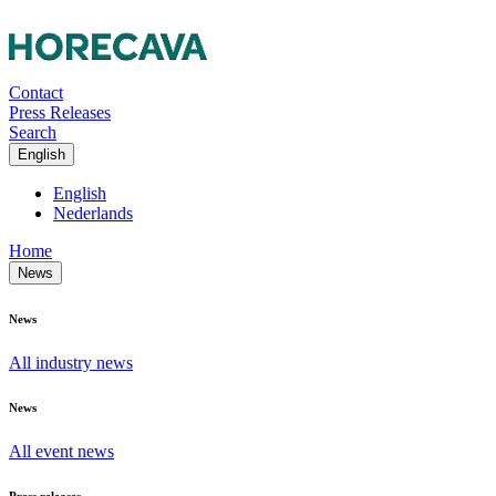
Contact
Press Releases
Search
English
English
Nederlands
Home
News
News
All industry news
News
All event news
Press releases