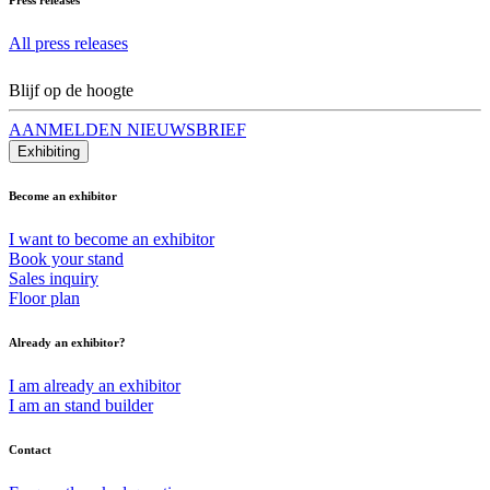
All press releases
Blijf op de hoogte
AANMELDEN NIEUWSBRIEF
Exhibiting
Become an exhibitor
I want to become an exhibitor
Book your stand
Sales inquiry
Floor plan
Already an exhibitor?
I am already an exhibitor
I am an stand builder
Contact