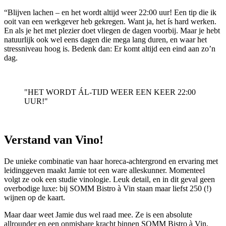
“Blijven lachen – en het wordt altijd weer 22:00 uur! Een tip die ik
ooit van een werkgever heb gekregen. Want ja, het ís hard werken.
En als je het met plezier doet vliegen de dagen voorbij. Maar je hebt
natuurlijk ook wel eens dagen die mega lang duren, en waar het
stressniveau hoog is. Bedenk dan: Er komt altijd een eind aan zo’n
dag.
"HET WORDT ÁL-TIJD WEER EEN KEER 22:00
UUR!"
Verstand van Vino!
De unieke combinatie van haar horeca-achtergrond en ervaring met
leidinggeven maakt Jamie tot een ware alleskunner. Momenteel
volgt ze ook een studie vinologie. Leuk detail, en in dit geval geen
overbodige luxe: bij SOMM Bistro à Vin staan maar liefst 250 (!)
wijnen op de kaart.
Maar daar weet Jamie dus wel raad mee. Ze is een absolute
allrounder en een onmisbare kracht binnen SOMM Bistro à Vin.