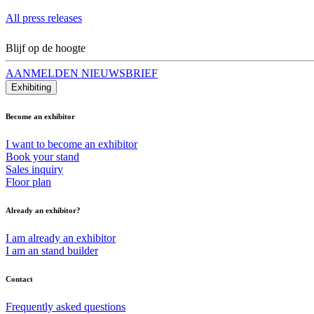
All press releases
Blijf op de hoogte
AANMELDEN NIEUWSBRIEF
Exhibiting
Become an exhibitor
I want to become an exhibitor
Book your stand
Sales inquiry
Floor plan
Already an exhibitor?
I am already an exhibitor
I am an stand builder
Contact
Frequently asked questions