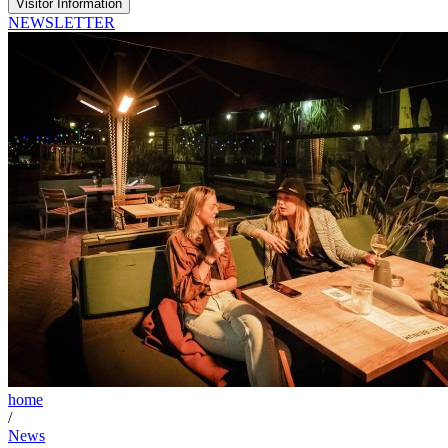
Visitor Information
NEWSLETTER
home
/
News