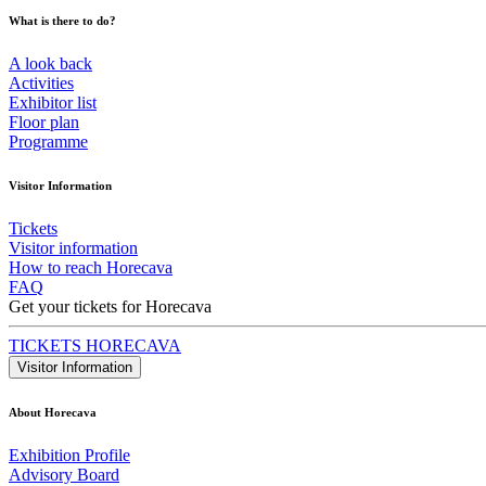
What is there to do?
A look back
Activities
Exhibitor list
Floor plan
Programme
Visitor Information
Tickets
Visitor information
How to reach Horecava
FAQ
Get your tickets for Horecava
TICKETS HORECAVA
Visitor Information
About Horecava
Exhibition Profile
Advisory Board