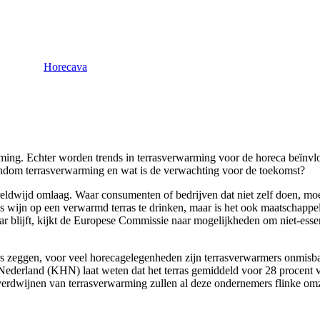
Horecava
warming. Echter worden trends in terrasverwarming voor de horeca beïn
rondom terrasverwarming en wat is de verwachting voor de toekomst?
reldwijd omlaag. Waar consumenten of bedrijven dat niet zelf doen, mo
las wijn op een verwarmd terras te drinken, maar is het ook maatschappe
r blijft, kijkt de Europese Commissie naar mogelijkheden om niet-esse
rs zeggen, voor veel horecagelegenheden zijn terrasverwarmers onmisbaa
Nederland (KHN) laat weten dat het terras gemiddeld voor 28 procent va
 verdwijnen van terrasverwarming zullen al deze ondernemers flinke omz