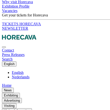
Why visit Horecava
Exhibition Profile
Vacancies
Get your tickets for Horecava
TICKETS HORECAVA
NEWSLETTER
Contact
Press Releases
Search
English
English
Nederlands
Home
News
Exhibiting
Advertising
Visiting