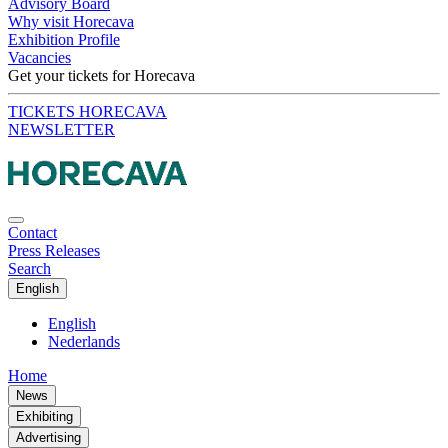
Advisory Board
Why visit Horecava
Exhibition Profile
Vacancies
Get your tickets for Horecava
TICKETS HORECAVA
NEWSLETTER
Contact
Press Releases
Search
English
English
Nederlands
Home
News
Exhibiting
Advertising