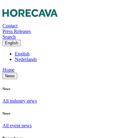
Contact
Press Releases
Search
English
English
Nederlands
Home
News
News
All industry news
News
All event news
Press releases