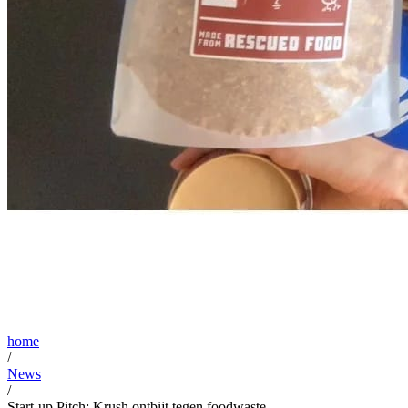
home
/
News
/
Start-up Pitch: Krush ontbijt tegen foodwaste