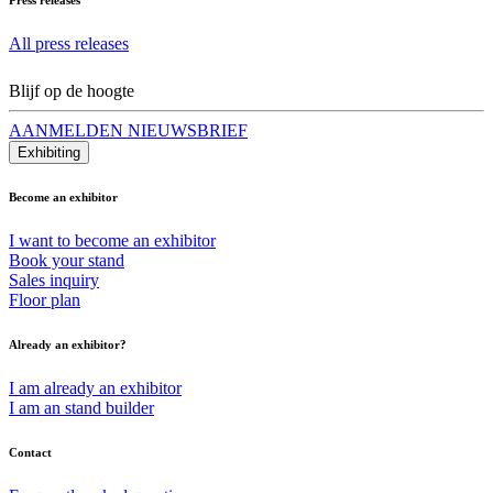
All press releases
Blijf op de hoogte
AANMELDEN NIEUWSBRIEF
Exhibiting
Become an exhibitor
I want to become an exhibitor
Book your stand
Sales inquiry
Floor plan
Already an exhibitor?
I am already an exhibitor
I am an stand builder
Contact