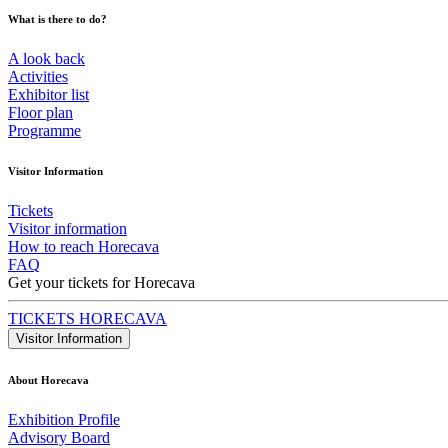
What is there to do?
A look back
Activities
Exhibitor list
Floor plan
Programme
Visitor Information
Tickets
Visitor information
How to reach Horecava
FAQ
Get your tickets for Horecava
TICKETS HORECAVA
Visitor Information
About Horecava
Exhibition Profile
Advisory Board