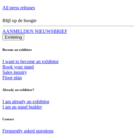
All press releases
Blijf op de hoogte
AANMELDEN NIEUWSBRIEF
Exhibiting
Become an exhibitor
I want to become an exhibitor
Book your stand
Sales inquiry
Floor plan
Already an exhibitor?
I am already an exhibitor
I am an stand builder
Contact
Frequently asked questions