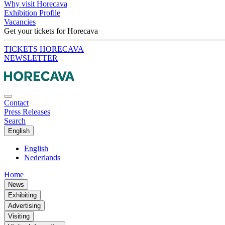
Why visit Horecava
Exhibition Profile
Vacancies
Get your tickets for Horecava
TICKETS HORECAVA
NEWSLETTER
Contact
Press Releases
Search
English
English
Nederlands
Home
News
Exhibiting
Advertising
Visiting