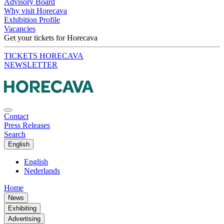
Advisory Board
Why visit Horecava
Exhibition Profile
Vacancies
Get your tickets for Horecava
TICKETS HORECAVA
NEWSLETTER
Contact
Press Releases
Search
English
English
Nederlands
Home
News
Exhibiting
Advertising