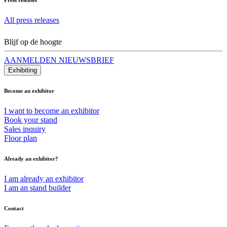
All press releases
Blijf op de hoogte
AANMELDEN NIEUWSBRIEF
Exhibiting
Become an exhibitor
I want to become an exhibitor
Book your stand
Sales inquiry
Floor plan
Already an exhibitor?
I am already an exhibitor
I am an stand builder
Contact