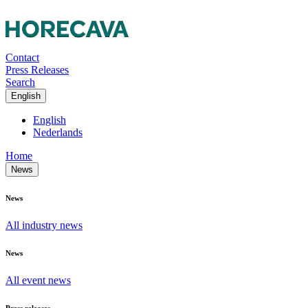
Contact
Press Releases
Search
English
English
Nederlands
Home
News
News
All industry news
News
All event news
Press releases