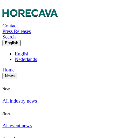
Contact
Press Releases
Search
English
English
Nederlands
Home
News
News
All industry news
News
All event news
Press releases