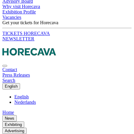
Advisory Board
Why visit Horecava
Exhibition Profile
Vacancies
Get your tickets for Horecava
TICKETS HORECAVA
NEWSLETTER
Contact
Press Releases
Search
English
English
Nederlands
Home
News
Exhibiting
Advertising