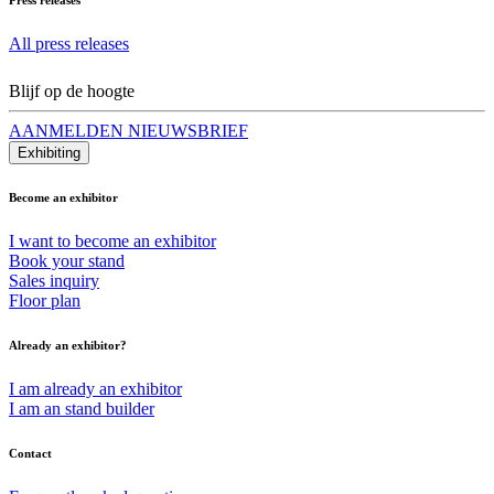
All press releases
Blijf op de hoogte
AANMELDEN NIEUWSBRIEF
Exhibiting
Become an exhibitor
I want to become an exhibitor
Book your stand
Sales inquiry
Floor plan
Already an exhibitor?
I am already an exhibitor
I am an stand builder
Contact