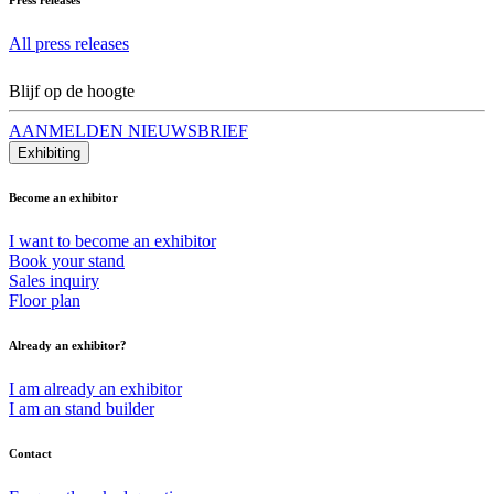
All press releases
Blijf op de hoogte
AANMELDEN NIEUWSBRIEF
Exhibiting
Become an exhibitor
I want to become an exhibitor
Book your stand
Sales inquiry
Floor plan
Already an exhibitor?
I am already an exhibitor
I am an stand builder
Contact