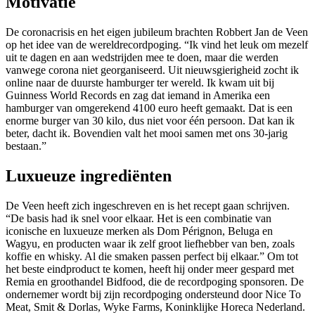
Motivatie
De coronacrisis en het eigen jubileum brachten Robbert Jan de Veen
op het idee van de wereldrecordpoging. “Ik vind het leuk om mezelf
uit te dagen en aan wedstrijden mee te doen, maar die werden
vanwege corona niet georganiseerd. Uit nieuwsgierigheid zocht ik
online naar de duurste hamburger ter wereld. Ik kwam uit bij
Guinness World Records en zag dat iemand in Amerika een
hamburger van omgerekend 4100 euro heeft gemaakt. Dat is een
enorme burger van 30 kilo, dus niet voor één persoon. Dat kan ik
beter, dacht ik. Bovendien valt het mooi samen met ons 30-jarig
bestaan.”
Luxueuze ingrediënten
De Veen heeft zich ingeschreven en is het recept gaan schrijven.
“De basis had ik snel voor elkaar. Het is een combinatie van
iconische en luxueuze merken als Dom Pérignon, Beluga en
Wagyu, en producten waar ik zelf groot liefhebber van ben, zoals
koffie en whisky. Al die smaken passen perfect bij elkaar.” Om tot
het beste eindproduct te komen, heeft hij onder meer gespard met
Remia en groothandel Bidfood, die de recordpoging sponsoren. De
ondernemer wordt bij zijn recordpoging ondersteund door Nice To
Meat, Smit & Dorlas, Wyke Farms, Koninklijke Horeca Nederland.