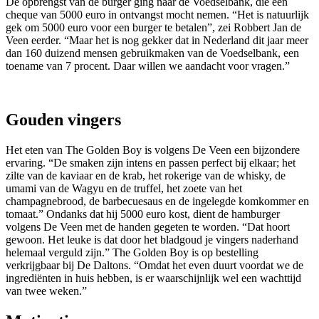
De opbrengst van de burger ging naar de Voedselbank, die een
cheque van 5000 euro in ontvangst mocht nemen. “Het is natuurlijk
gek om 5000 euro voor een burger te betalen”, zei Robbert Jan de
Veen eerder. “Maar het is nog gekker dat in Nederland dit jaar meer
dan 160 duizend mensen gebruikmaken van de Voedselbank, een
toename van 7 procent. Daar willen we aandacht voor vragen.”
Gouden vingers
Het eten van The Golden Boy is volgens De Veen een bijzondere
ervaring. “De smaken zijn intens en passen perfect bij elkaar; het
zilte van de kaviaar en de krab, het rokerige van de whisky, de
umami van de Wagyu en de truffel, het zoete van het
champagnebrood, de barbecuesaus en de ingelegde komkommer en
tomaat.” Ondanks dat hij 5000 euro kost, dient de hamburger
volgens De Veen met de handen gegeten te worden. “Dat hoort
gewoon. Het leuke is dat door het bladgoud je vingers naderhand
helemaal verguld zijn.” The Golden Boy is op bestelling
verkrijgbaar bij De Daltons. “Omdat het even duurt voordat we de
ingrediënten in huis hebben, is er waarschijnlijk wel een wachttijd
van twee weken.”