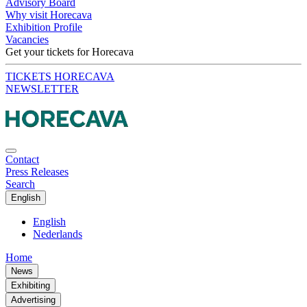
Advisory Board
Why visit Horecava
Exhibition Profile
Vacancies
Get your tickets for Horecava
TICKETS HORECAVA
NEWSLETTER
Contact
Press Releases
Search
English
English
Nederlands
Home
News
Exhibiting
Advertising