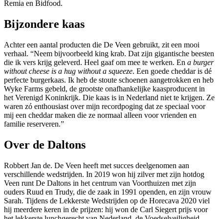
Remia en Bidfood.
Bijzondere kaas
Achter een aantal producten die De Veen gebruikt, zit een mooi
verhaal. “Neem bijvoorbeeld king krab. Dat zijn gigantische beesten
die ik vers krijg geleverd. Heel gaaf om mee te werken. En
a burger
without cheese is a hug without a squeeze
. Een goede cheddar is dé
perfecte burgerkaas. Ik heb de stoute schoenen aangetrokken en heb
Wyke Farms gebeld, de grootste onafhankelijke kaasproducent in
het Verenigd Koninkrijk. Die kaas is in Nederland niet te krijgen. Ze
waren zó enthousiast over mijn recordpoging dat ze speciaal voor
mij een cheddar maken die ze normaal alleen voor vrienden en
familie reserveren.”
Over de Daltons
Robbert Jan de. De Veen heeft met succes deelgenomen aan
verschillende wedstrijden. In 2019 won hij zilver met zijn hotdog
Veen runt De Daltons in het centrum van Voorthuizen met zijn
ouders Ruud en Trudy, die de zaak in 1991 openden, en zijn vrouw
Sarah. Tijdens de Lekkerste Wedstrijden op de Horecava 2020 viel
hij meerdere keren in de prijzen: hij won de Carl Siegert prijs voor
het lekkerste lunchgerecht van Nederland, de Voedselveiligheid