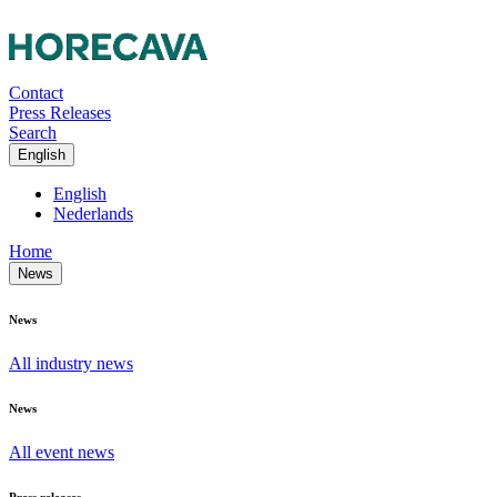
Contact
Press Releases
Search
English
English
Nederlands
Home
News
News
All industry news
News
All event news
Press releases