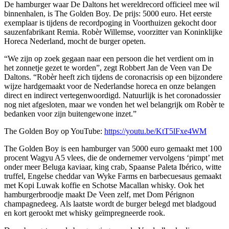
De hamburger waar De Daltons het wereldrecord officieel mee wil
binnenhalen, is The Golden Boy. De prijs: 5000 euro. Het eerste
exemplaar is tijdens de recordpoging in Voorthuizen gekocht door
sauzenfabrikant Remia. Robèr Willemse, voorzitter van Koninklijke
Horeca Nederland, mocht de burger opeten.
“We zijn op zoek gegaan naar een persoon die het verdient om in
het zonnetje gezet te worden”, zegt Robbert Jan de Veen van De
Daltons. “Robèr heeft zich tijdens de coronacrisis op een bijzondere
wijze hardgemaakt voor de Nederlandse horeca en onze belangen
direct en indirect vertegenwoordigd. Natuurlijk is het coronadossier
nog niet afgesloten, maar we vonden het wel belangrijk om Robèr te
bedanken voor zijn buitengewone inzet.”
The Golden Boy op YouTube:
https://youtu.be/KtT5lFxe4WM
The Golden Boy is een hamburger van 5000 euro gemaakt met 100
procent Wagyu A5 vlees, die de ondernemer vervolgens ‘pimpt’ met
onder meer Beluga kaviaar, king crab, Spaanse Paleta Ibérico, witte
truffel, Engelse cheddar van Wyke Farms en barbecuesaus gemaakt
met Kopi Luwak koffie en Schotse Macallan whisky. Ook het
hamburgerbroodje maakt De Veen zelf, met Dom Pérignon
champagnedeeg. Als laatste wordt de burger belegd met bladgoud
en kort gerookt met whisky geïmpregneerde rook.