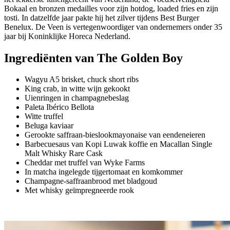
Bokaal en bronzen medailles voor zijn hotdog, loaded fries en zijn
tosti. In datzelfde jaar pakte hij het zilver tijdens Best Burger
Benelux. De Veen is vertegenwoordiger van ondernemers onder 35
jaar bij Koninklijke Horeca Nederland.
Ingrediënten van The Golden Boy
Wagyu A5 brisket, chuck short ribs
King crab, in witte wijn gekookt
Uienringen in champagnebeslag
Paleta Ibérico Bellota
Witte truffel
Beluga kaviaar
Gerookte saffraan-bieslookmayonaise van eendeneieren
Barbecuesaus van Kopi Luwak koffie en Macallan Single
Malt Whisky Rare Cask
Cheddar met truffel van Wyke Farms
In matcha ingelegde tijgertomaat en komkommer
Champagne-saffraanbrood met bladgoud
Met whisky geïmpregneerde rook