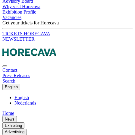
Advisory Board
Why visit Horecava
Exhibition Profile
Vacancies
Get your tickets for Horecava
TICKETS HORECAVA
NEWSLETTER
Contact
Press Releases
Search
English
English
Nederlands
Home
News
Exhibiting
Advertising