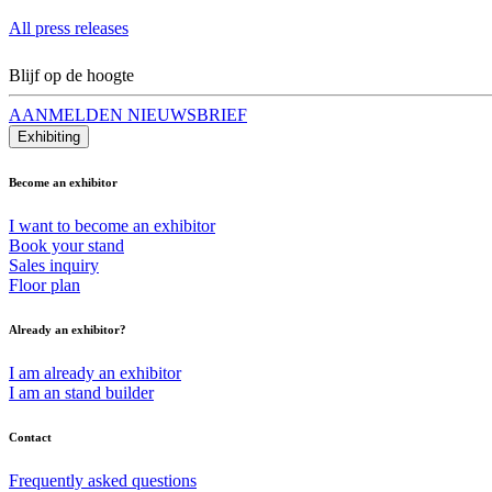
All press releases
Blijf op de hoogte
AANMELDEN NIEUWSBRIEF
Exhibiting
Become an exhibitor
I want to become an exhibitor
Book your stand
Sales inquiry
Floor plan
Already an exhibitor?
I am already an exhibitor
I am an stand builder
Contact
Frequently asked questions