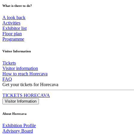
What is there to do?
A look back
Activities
Exhibitor list
Floor plan
Programme
Visitor Information
Tickets
Visitor information
How to reach Horecava
FAQ
Get your tickets for Horecava
TICKETS HORECAVA
Visitor Information
About Horecava
Exhibition Profile
Advisory Board