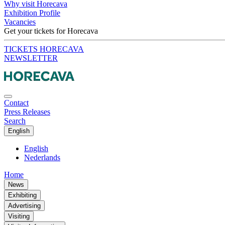
Why visit Horecava
Exhibition Profile
Vacancies
Get your tickets for Horecava
TICKETS HORECAVA
NEWSLETTER
Contact
Press Releases
Search
English
English
Nederlands
Home
News
Exhibiting
Advertising
Visiting