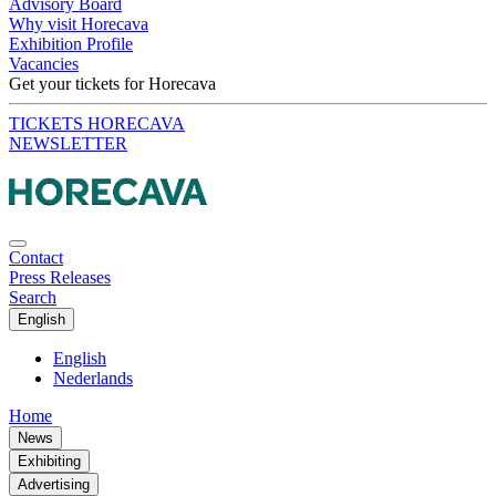
Advisory Board
Why visit Horecava
Exhibition Profile
Vacancies
Get your tickets for Horecava
TICKETS HORECAVA
NEWSLETTER
Contact
Press Releases
Search
English
English
Nederlands
Home
News
Exhibiting
Advertising