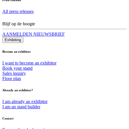
All press releases
Blijf op de hoogte
AANMELDEN NIEUWSBRIEF
Exhibiting
Become an exhibitor
I want to become an exhibitor
Book your stand
Sales inquiry
Floor plan
Already an exhibitor?
I am already an exhibitor
I am an stand builder
Contact