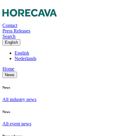
Contact
Press Releases
Search
English
English
Nederlands
Home
News
News
All industry news
News
All event news
Press releases