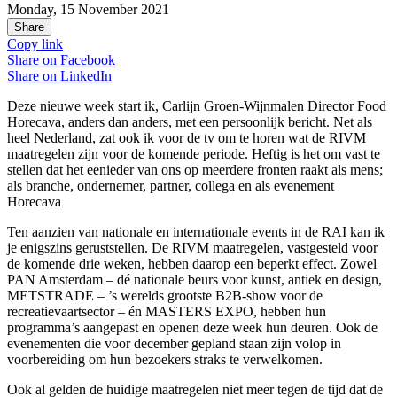
Monday, 15 November 2021
Share
Copy link
Share on
Facebook
Share on
LinkedIn
Deze nieuwe week start ik, Carlijn Groen-Wijnmalen Director Food
Horecava, anders dan anders, met een persoonlijk bericht. Net als
heel Nederland, zat ook ik voor de tv om te horen wat de RIVM
maatregelen zijn voor de komende periode. Heftig is het om vast te
stellen dat het eenieder van ons op meerdere fronten raakt als mens;
als branche, ondernemer, partner, collega en als evenement
Horecava
Ten aanzien van nationale en internationale events in de RAI kan ik
je enigszins geruststellen. De RIVM maatregelen, vastgesteld voor
de komende drie weken, hebben daarop een beperkt effect. Zowel
PAN Amsterdam – dé nationale beurs voor kunst, antiek en design,
METSTRADE – ’s werelds grootste B2B-show voor de
recreatievaartsector – én MASTERS EXPO, hebben hun
programma’s aangepast en openen deze week hun deuren. Ook de
evenementen die voor december gepland staan zijn volop in
voorbereiding om hun bezoekers straks te verwelkomen.
Ook al gelden de huidige maatregelen niet meer tegen de tijd dat de