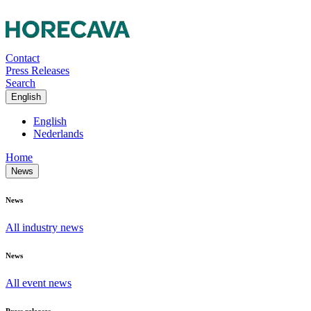
Contact
Press Releases
Search
English
English
Nederlands
Home
News
News
All industry news
News
All event news
Press releases