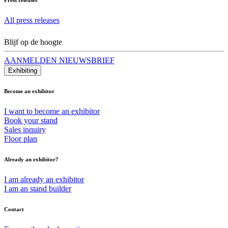
All press releases
Blijf op de hoogte
AANMELDEN NIEUWSBRIEF
Exhibiting
Become an exhibitor
I want to become an exhibitor
Book your stand
Sales inquiry
Floor plan
Already an exhibitor?
I am already an exhibitor
I am an stand builder
Contact