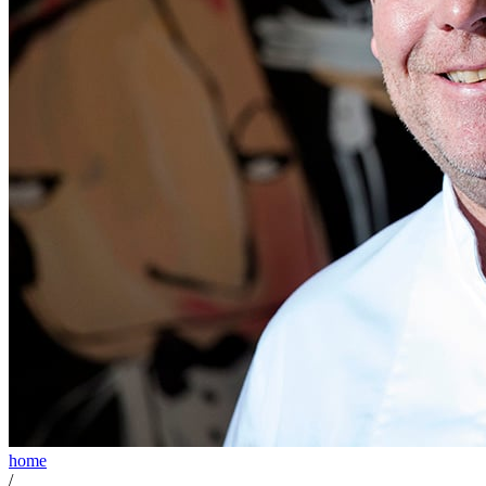
home
/