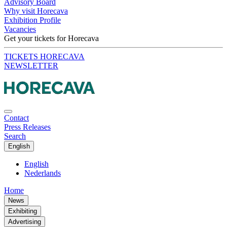
Advisory Board
Why visit Horecava
Exhibition Profile
Vacancies
Get your tickets for Horecava
TICKETS HORECAVA
NEWSLETTER
Contact
Press Releases
Search
English
English
Nederlands
Home
News
Exhibiting
Advertising