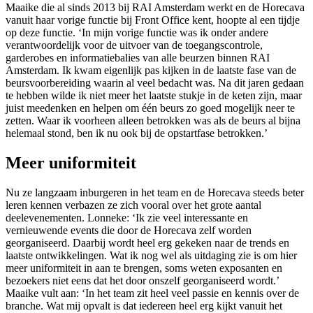
Maaike die al sinds 2013 bij RAI Amsterdam werkt en de Horecava
vanuit haar vorige functie bij Front Office kent, hoopte al een tijdje
op deze functie. ‘In mijn vorige functie was ik onder andere
verantwoordelijk voor de uitvoer van de toegangscontrole,
garderobes en informatiebalies van alle beurzen binnen RAI
Amsterdam. Ik kwam eigenlijk pas kijken in de laatste fase van de
beursvoorbereiding waarin al veel bedacht was. Na dit jaren gedaan
te hebben wilde ik niet meer het laatste stukje in de keten zijn, maar
juist meedenken en helpen om één beurs zo goed mogelijk neer te
zetten. Waar ik voorheen alleen betrokken was als de beurs al bijna
helemaal stond, ben ik nu ook bij de opstartfase betrokken.’
Meer uniformiteit
Nu ze langzaam inburgeren in het team en de Horecava steeds beter
leren kennen verbazen ze zich vooral over het grote aantal
deelevenementen. Lonneke: ‘Ik zie veel interessante en
vernieuwende events die door de Horecava zelf worden
georganiseerd. Daarbij wordt heel erg gekeken naar de trends en
laatste ontwikkelingen. Wat ik nog wel als uitdaging zie is om hier
meer uniformiteit in aan te brengen, soms weten exposanten en
bezoekers niet eens dat het door onszelf georganiseerd wordt.’
Maaike vult aan: ‘In het team zit heel veel passie en kennis over de
branche. Wat mij opvalt is dat iedereen heel erg kijkt vanuit het