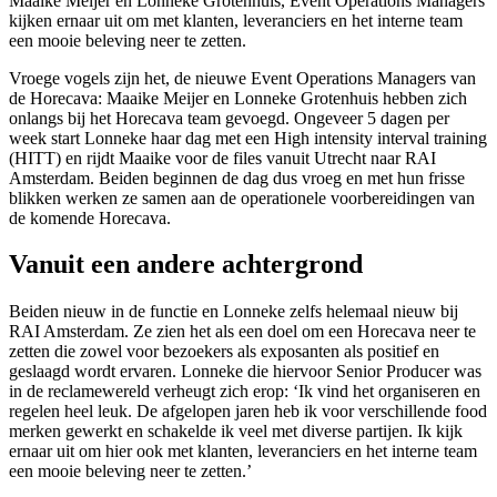
Maaike Meijer en Lonneke Grotenhuis, Event Operations Managers
kijken ernaar uit om met klanten, leveranciers en het interne team
een mooie beleving neer te zetten.
Vroege vogels zijn het, de nieuwe Event Operations Managers van
de Horecava: Maaike Meijer en Lonneke Grotenhuis hebben zich
onlangs bij het Horecava team gevoegd. Ongeveer 5 dagen per
week start Lonneke haar dag met een High intensity interval training
(HITT) en rijdt Maaike voor de files vanuit Utrecht naar RAI
Amsterdam. Beiden beginnen de dag dus vroeg en met hun frisse
blikken werken ze samen aan de operationele voorbereidingen van
de komende Horecava.
Vanuit een andere achtergrond
Beiden nieuw in de functie en Lonneke zelfs helemaal nieuw bij
RAI Amsterdam. Ze zien het als een doel om een Horecava neer te
zetten die zowel voor bezoekers als exposanten als positief en
geslaagd wordt ervaren. Lonneke die hiervoor Senior Producer was
in de reclamewereld verheugt zich erop: ‘Ik vind het organiseren en
regelen heel leuk. De afgelopen jaren heb ik voor verschillende food
merken gewerkt en schakelde ik veel met diverse partijen. Ik kijk
ernaar uit om hier ook met klanten, leveranciers en het interne team
een mooie beleving neer te zetten.’