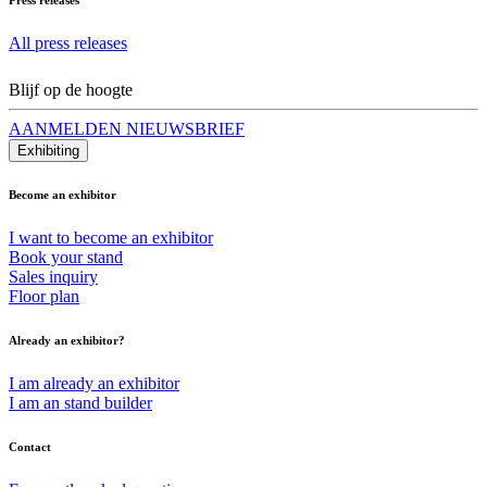
All press releases
Blijf op de hoogte
AANMELDEN NIEUWSBRIEF
Exhibiting
Become an exhibitor
I want to become an exhibitor
Book your stand
Sales inquiry
Floor plan
Already an exhibitor?
I am already an exhibitor
I am an stand builder
Contact