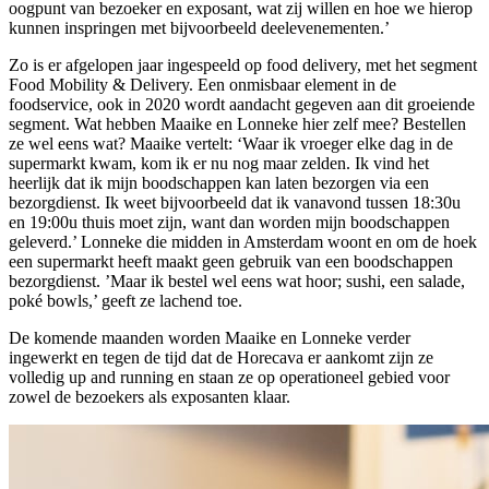
oogpunt van bezoeker en exposant, wat zij willen en hoe we hierop
kunnen inspringen met bijvoorbeeld deelevenementen.’
Zo is er afgelopen jaar ingespeeld op food delivery, met het segment
Food Mobility & Delivery. Een onmisbaar element in de
foodservice, ook in 2020 wordt aandacht gegeven aan dit groeiende
segment. Wat hebben Maaike en Lonneke hier zelf mee? Bestellen
ze wel eens wat? Maaike vertelt: ‘Waar ik vroeger elke dag in de
supermarkt kwam, kom ik er nu nog maar zelden. Ik vind het
heerlijk dat ik mijn boodschappen kan laten bezorgen via een
bezorgdienst. Ik weet bijvoorbeeld dat ik vanavond tussen 18:30u
en 19:00u thuis moet zijn, want dan worden mijn boodschappen
geleverd.’ Lonneke die midden in Amsterdam woont en om de hoek
een supermarkt heeft maakt geen gebruik van een boodschappen
bezorgdienst. ’Maar ik bestel wel eens wat hoor; sushi, een salade,
poké bowls,’ geeft ze lachend toe.
De komende maanden worden Maaike en Lonneke verder
ingewerkt en tegen de tijd dat de Horecava er aankomt zijn ze
volledig up and running en staan ze op operationeel gebied voor
zowel de bezoekers als exposanten klaar.