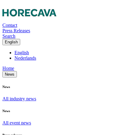
Contact
Press Releases
Search
English
English
Nederlands
Home
News
News
All industry news
News
All event news
Press releases