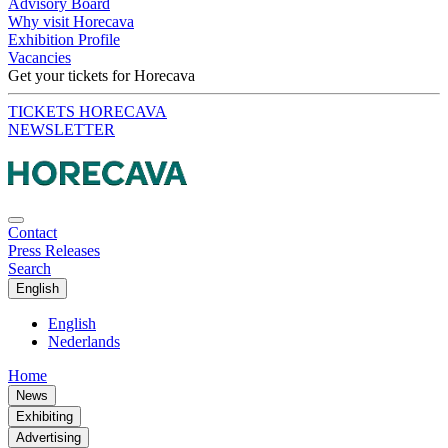
Advisory Board
Why visit Horecava
Exhibition Profile
Vacancies
Get your tickets for Horecava
TICKETS HORECAVA
NEWSLETTER
Contact
Press Releases
Search
English
English
Nederlands
Home
News
Exhibiting
Advertising