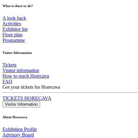
What is there to do?
A look back
Activities
Exhibitor list
Floor plan
Programme
Visitor Information
Tickets
Visitor information
How to reach Horecava
FAQ
Get your tickets for Horecava
TICKETS HORECAVA
Visitor Information
About Horecava
Exhibition Profile
Advisory Board