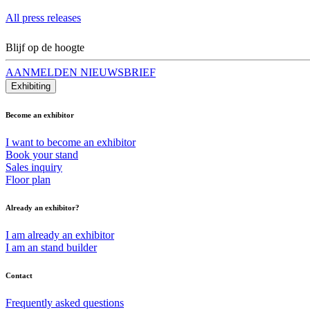
All press releases
Blijf op de hoogte
AANMELDEN NIEUWSBRIEF
Exhibiting
Become an exhibitor
I want to become an exhibitor
Book your stand
Sales inquiry
Floor plan
Already an exhibitor?
I am already an exhibitor
I am an stand builder
Contact
Frequently asked questions