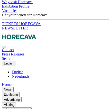
Why visit Horecava
Exhibition Profile
Vacancies
Get your tickets for Horecava
TICKETS HORECAVA
NEWSLETTER
Contact
Press Releases
Search
English
English
Nederlands
Home
News
Exhibiting
Advertising
Visiting