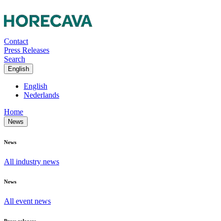
Contact
Press Releases
Search
English
English
Nederlands
Home
News
News
All industry news
News
All event news
Press releases