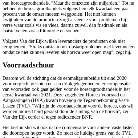
van horecagroothandels. “Maar die omzetten zijn miljarden.” Tot nu
hebben de horecagroothandels volgens hem elk kwartaal een paar
procent van de omzet moeten weggooien. Het niet kunnen
kwijtraken van de producten zorgt als eerste voor problemen bij
verse waar zoals vis en vlees, daarna zuivel, dan frisdrank en als
laatste vetten zoals frituurolie en soepen.
Volgens Van der Eijk willen leveranciers de producten ook niet
terugnemen. “Straks ontstaan ook opstartproblemen met leveranciers
omdat ze niet kunnen leveren als horeca weer open mag”, zegt hij.
Voorraadschuur
Daarom wil de stichting dat de eenmalige subsidie uit eind 2020
voor verplicht gesloten eet- en drinkgelegenheden ter compensatie
van voorraden ook gaat gelden voor de horecagroothandels in het
eerste kwartaal van 2021. Deze zogeheten Horeca Voorraad en
Aanpassingen (HVA) kwam bovenop de Tegemoetkoming Vaste
Lasten (TVL). “Wij zijn de voorraadschuur voor de horeca, dus wij
worden indirect hard geraakt door de sluiting van de horeca”, zei
Van der Eijk eerder al tegen radiozender BNR.
Het bestuurslid wil ook dat de compensatie voor andere vaste lasten
die doorlopen hoger wordt. Zo moet de huidige grens van de TVL,