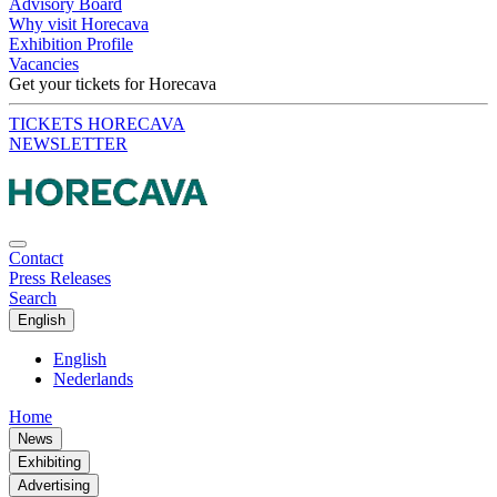
Advisory Board
Why visit Horecava
Exhibition Profile
Vacancies
Get your tickets for Horecava
TICKETS HORECAVA
NEWSLETTER
Contact
Press Releases
Search
English
English
Nederlands
Home
News
Exhibiting
Advertising