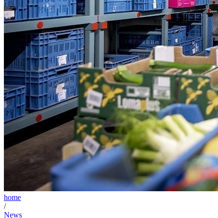
home
/
News