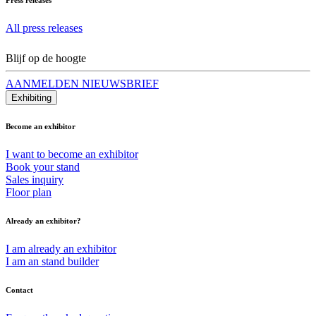
All press releases
Blijf op de hoogte
AANMELDEN NIEUWSBRIEF
Exhibiting
Become an exhibitor
I want to become an exhibitor
Book your stand
Sales inquiry
Floor plan
Already an exhibitor?
I am already an exhibitor
I am an stand builder
Contact