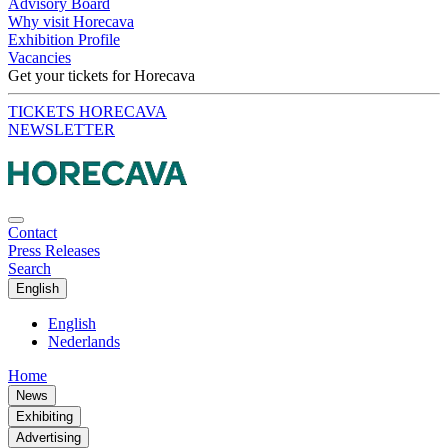
Advisory Board
Why visit Horecava
Exhibition Profile
Vacancies
Get your tickets for Horecava
TICKETS HORECAVA
NEWSLETTER
Contact
Press Releases
Search
English
English
Nederlands
Home
News
Exhibiting
Advertising