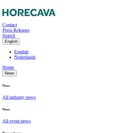
Contact
Press Releases
Search
English
English
Nederlands
Home
News
News
All industry news
News
All event news
Press releases