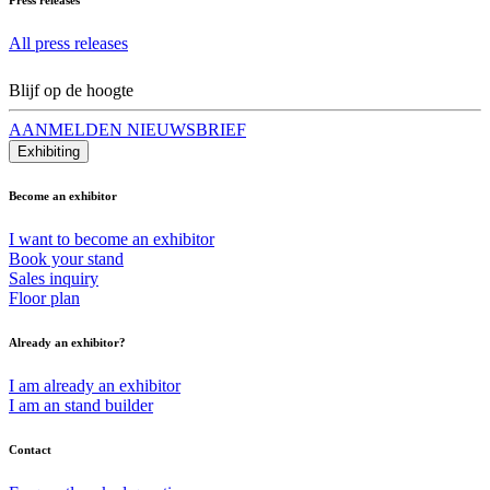
All press releases
Blijf op de hoogte
AANMELDEN NIEUWSBRIEF
Exhibiting
Become an exhibitor
I want to become an exhibitor
Book your stand
Sales inquiry
Floor plan
Already an exhibitor?
I am already an exhibitor
I am an stand builder
Contact