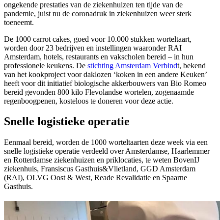
ongekende prestaties van de ziekenhuizen ten tijde van de
pandemie, juist nu de coronadruk in ziekenhuizen weer sterk
toeneemt.
De 1000 carrot cakes, goed voor 10.000 stukken worteltaart,
worden door 23 bedrijven en instellingen waaronder RAI
Amsterdam, hotels, restaurants en vakscholen bereid – in hun
professionele keukens. De
stichting Amsterdam Verbind
t, bekend
van het kookproject voor daklozen ‘koken in een andere Keuken’
heeft voor dit initiatief biologische akkerbouwers van Bio Romeo
bereid gevonden 800 kilo Flevolandse wortelen, zogenaamde
regenboogpenen, kosteloos te doneren voor deze actie.
Snelle logistieke operatie
Eenmaal bereid, worden de 1000 worteltaarten deze week via een
snelle logistieke operatie verdeeld over Amsterdamse, Haarlemmer
en Rotterdamse ziekenhuizen en priklocaties, te weten BovenIJ
ziekenhuis, Fransiscus Gasthuis&Vlietland, GGD Amsterdam
(RAI), OLVG Oost & West, Reade Revalidatie en Spaarne
Gasthuis.