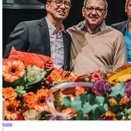
home
/