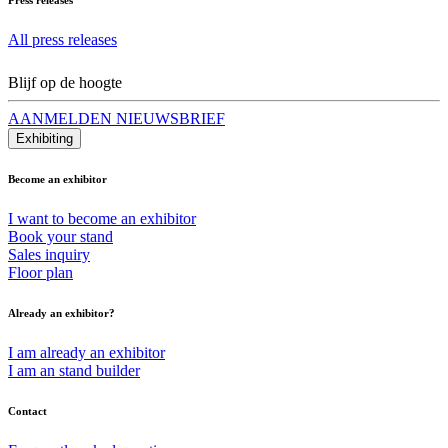
All press releases
Blijf op de hoogte
AANMELDEN NIEUWSBRIEF
Exhibiting
Become an exhibitor
I want to become an exhibitor
Book your stand
Sales inquiry
Floor plan
Already an exhibitor?
I am already an exhibitor
I am an stand builder
Contact