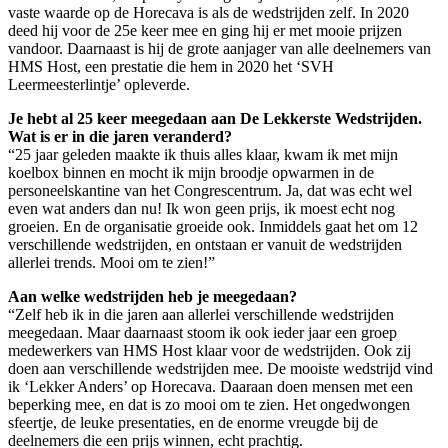
vaste waarde op de Horecava is als de wedstrijden zelf. In 2020
deed hij voor de 25e keer mee en ging hij er met mooie prijzen
vandoor. Daarnaast is hij de grote aanjager van alle deelnemers van
HMS Host, een prestatie die hem in 2020 het ‘SVH
Leermeesterlintje’ opleverde.
Je hebt al 25 keer meegedaan aan De Lekkerste Wedstrijden.
Wat is er in die jaren veranderd?
“25 jaar geleden maakte ik thuis alles klaar, kwam ik met mijn
koelbox binnen en mocht ik mijn broodje opwarmen in de
personeelskantine van het Congrescentrum. Ja, dat was echt wel
even wat anders dan nu! Ik won geen prijs, ik moest echt nog
groeien. En de organisatie groeide ook. Inmiddels gaat het om 12
verschillende wedstrijden, en ontstaan er vanuit de wedstrijden
allerlei trends. Mooi om te zien!”
Aan welke wedstrijden heb je meegedaan?
“Zelf heb ik in die jaren aan allerlei verschillende wedstrijden
meegedaan. Maar daarnaast stoom ik ook ieder jaar een groep
medewerkers van HMS Host klaar voor de wedstrijden. Ook zij
doen aan verschillende wedstrijden mee. De mooiste wedstrijd vind
ik ‘Lekker Anders’ op Horecava. Daaraan doen mensen met een
beperking mee, en dat is zo mooi om te zien. Het ongedwongen
sfeertje, de leuke presentaties, en de enorme vreugde bij de
deelnemers die een prijs winnen, echt prachtig.