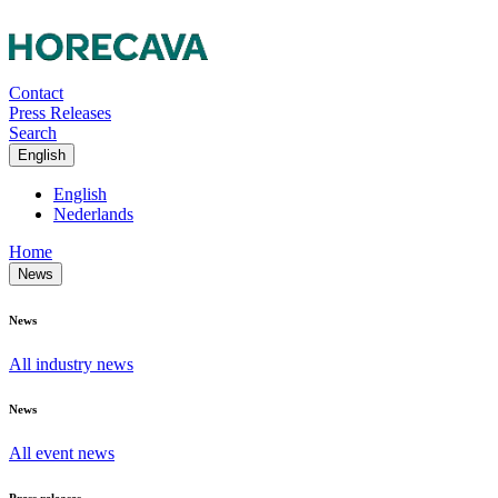
Contact
Press Releases
Search
English
English
Nederlands
Home
News
News
All industry news
News
All event news
Press releases