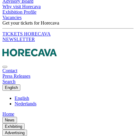
Advisory Board
Why visit Horecava
Exhibition Profile
Vacancies
Get your tickets for Horecava
TICKETS HORECAVA
NEWSLETTER
Contact
Press Releases
Search
English
English
Nederlands
Home
News
Exhibiting
Advertising