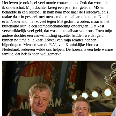
Het levert je ook heel veel mooie contacten op. Ook dat wordt denk
ik onderschat. Mijn dochter kreeg een paar jaar geleden MS en
belandde in een rolstoel. Ik nam haar mee naar de Horecava, en zij
raakte daar in gesprek met mensen die mij al jaren kennen. Nou kan
er in Nederland niet zoveel tegen MS gedaan worden, maar in het
buitenland kun je een stamcelbehandeling ondergaan. Dat kost
verschrikkelijk veel geld, dat was onbetaalbaar voor ons. Toen mijn
andere dochter een crowdfunding opzette, hadden we dat geld
binnen no time bij elkaar. Zóveel van mijn relaties hebben
bijgedragen. Mensen van de RAI, van Koninklijke Horeca
Nederland, iedereen wilde ons helpen. De horeca is een hele warme
familie, dat heb ik toen wel gemerkt.”