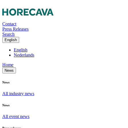
Contact
Press Releases
Search
English
English
Nederlands
Home
News
News
All industry news
News
All event news
Press releases