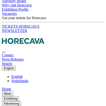
Advisory Board
Why visit Horecava
Exhibition Profile
Vacancies
Get your tickets for Horecava
TICKETS HORECAVA
NEWSLETTER
Contact
Press Releases
Search
English
English
Nederlands
Home
News
Exhibiting
Advertising