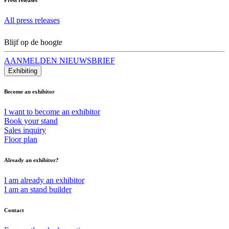
All press releases
Blijf op de hoogte
AANMELDEN NIEUWSBRIEF
Exhibiting
Become an exhibitor
I want to become an exhibitor
Book your stand
Sales inquiry
Floor plan
Already an exhibitor?
I am already an exhibitor
I am an stand builder
Contact