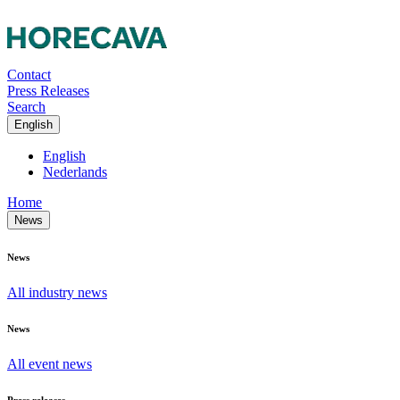
Contact
Press Releases
Search
English
English
Nederlands
Home
News
News
All industry news
News
All event news
Press releases