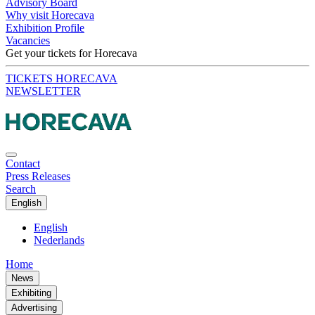
Advisory Board
Why visit Horecava
Exhibition Profile
Vacancies
Get your tickets for Horecava
TICKETS HORECAVA
NEWSLETTER
Contact
Press Releases
Search
English
English
Nederlands
Home
News
Exhibiting
Advertising