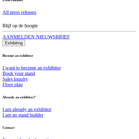
All press releases
Blijf op de hoogte
AANMELDEN NIEUWSBRIEF
Exhibiting
Become an exhibitor
I want to become an exhibitor
Book your stand
Sales inquiry
Floor plan
Already an exhibitor?
I am already an exhibitor
I am an stand builder
Contact