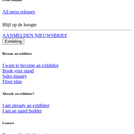
All press releases
Blijf op de hoogte
AANMELDEN NIEUWSBRIEF
Exhibiting
Become an exhibitor
I want to become an exhibitor
Book your stand
Sales inquiry
Floor plan
Already an exhibitor?
I am already an exhibitor
I am an stand builder
Contact