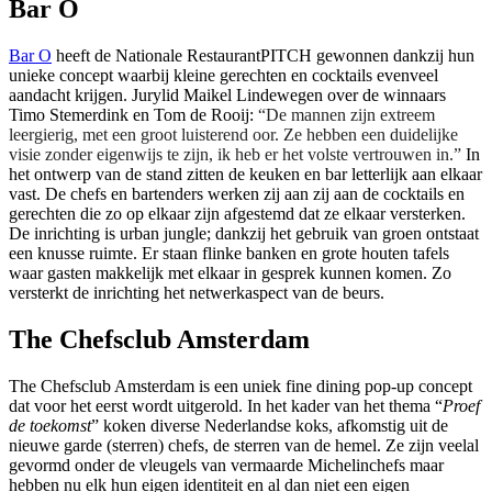
Bar O
Bar O
heeft de Nationale RestaurantPITCH gewonnen dankzij hun
unieke concept waarbij kleine gerechten en cocktails evenveel
aandacht krijgen. Jurylid Maikel Lindewegen over de winnaars
Timo Stemerdink en Tom de Rooij:
“De mannen zijn extreem
leergierig, met een groot luisterend oor. Ze hebben een duidelijke
visie zonder eigenwijs te zijn, ik heb er het volste vertrouwen in.”
In
het ontwerp van de stand zitten de keuken en bar letterlijk aan elkaar
vast. De chefs en bartenders werken zij aan zij aan de cocktails en
gerechten die zo op elkaar zijn afgestemd dat ze elkaar versterken.
De inrichting is urban jungle; dankzij het gebruik van groen ontstaat
een knusse ruimte. Er staan flinke banken en grote houten tafels
waar gasten makkelijk met elkaar in gesprek kunnen komen. Zo
versterkt de inrichting het netwerkaspect van de beurs.
The Chefsclub Amsterdam
The Chefsclub Amsterdam is een uniek fine dining pop-up concept
dat voor het eerst wordt uitgerold. In het kader van het thema “
Proef
de toekomst
” koken diverse Nederlandse koks, afkomstig uit de
nieuwe garde (sterren) chefs, de sterren van de hemel. Ze zijn veelal
gevormd onder de vleugels van vermaarde Michelinchefs maar
hebben nu elk hun eigen identiteit en al dan niet een eigen