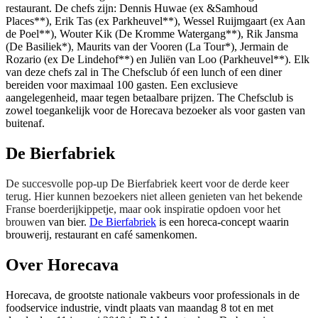
restaurant. De chefs zijn: Dennis Huwae (ex &Samhoud
Places**), Erik Tas (ex Parkheuvel**), Wessel Ruijmgaart (ex Aan
de Poel**), Wouter Kik (De Kromme Watergang**), Rik Jansma
(De Basiliek*)
,
Maurits van der Vooren (La Tour*), Jermain de
Rozario (ex De Lindehof**) en Juliën
van Loo (Parkheuvel**).
Elk
van deze chefs zal in The Chefsclub óf een lunch of een diner
bereiden voor maximaal 100 gasten. Een exclusieve
aangelegenheid, maar tegen betaalbare prijzen. The Chefsclub is
zowel toegankelijk voor de Horecava bezoeker als voor gasten van
buitenaf.
De Bierfabriek
De succesvolle pop-up De Bierfabriek keert voor de derde keer
terug. Hier kunnen bezoekers niet alleen genieten van het bekende
Franse boerderijkippetje, maar ook inspiratie opdoen voor het
brouwen
van bier.
De Bierfabriek
is een horeca-concept waarin
brouwerij, restaurant en café samenkomen.
Over Horecava
Horecava, de grootste nationale vakbeurs voor professionals in de
foodservice industrie, vindt plaats van maandag 8 tot en met