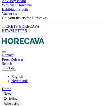
Advisory Board
Why visit Horecava
Exhibition Profile
Vacancies
Get your tickets for Horecava
TICKETS HORECAVA
NEWSLETTER
Contact
Press Releases
Search
English
English
Nederlands
Home
News
Exhibiting
Advertising