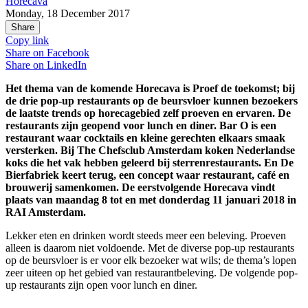
Horecava
Monday, 18 December 2017
Share
Copy link
Share on
Facebook
Share on
LinkedIn
Het thema van de komende Horecava is Proef de toekomst; bij
de drie pop-up restaurants op de beursvloer kunnen bezoekers
de laatste trends op horecagebied zelf proeven en ervaren. De
restaurants zijn geopend voor lunch en diner. Bar O is een
restaurant waar cocktails en kleine gerechten elkaars smaak
versterken. Bij The Chefsclub Amsterdam koken Nederlandse
koks die het vak hebben geleerd bij sterrenrestaurants. En De
Bierfabriek keert terug, een concept waar restaurant, café en
brouwerij samenkomen. De eerstvolgende Horecava vindt
plaats van maandag 8 tot en met donderdag 11 januari 2018 in
RAI Amsterdam.
Lekker eten en drinken wordt steeds meer een beleving. Proeven
alleen is daarom niet voldoende. Met de diverse pop-up restaurants
op de beursvloer is er voor elk bezoeker wat wils; de thema’s lopen
zeer uiteen op het gebied van restaurantbeleving. De volgende pop-
up restaurants zijn open voor lunch en diner.