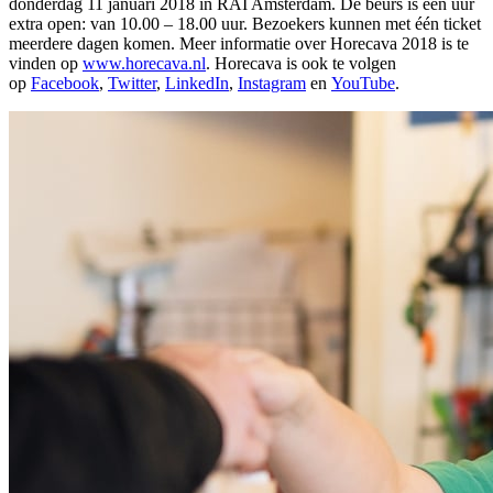
donderdag 11 januari 2018 in RAI Amsterdam. De beurs is een uur
extra open: van 10.00 – 18.00 uur. Bezoekers kunnen met één ticket
meerdere dagen komen. Meer informatie over Horecava 2018 is te
vinden op
www.horecava.nl
. Horecava is ook te volgen
op
Facebook
,
Twitter
,
LinkedIn
,
Instagram
en
YouTube
.