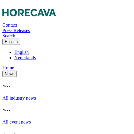
Contact
Press Releases
Search
English
English
Nederlands
Home
News
News
All industry news
News
All event news
Press releases