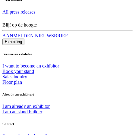
All press releases
Blijf op de hoogte
AANMELDEN NIEUWSBRIEF
Exhibiting
Become an exhibitor
I want to become an exhibitor
Book your stand
Sales inquiry
Floor plan
Already an exhibitor?
I am already an exhibitor
I am an stand builder
Contact