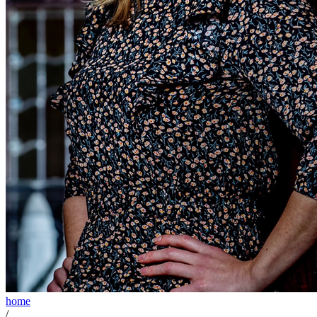
home
/