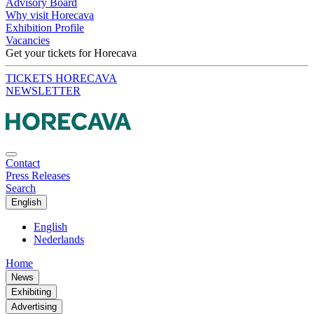
Advisory Board
Why visit Horecava
Exhibition Profile
Vacancies
Get your tickets for Horecava
TICKETS HORECAVA
NEWSLETTER
Contact
Press Releases
Search
English
English
Nederlands
Home
News
Exhibiting
Advertising