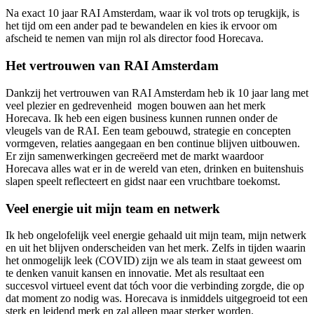
Na exact 10 jaar RAI Amsterdam, waar ik vol trots op terugkijk, is
het tijd om een ander pad te bewandelen en kies ik ervoor om
afscheid te nemen van mijn rol als director food Horecava.
Het vertrouwen van RAI Amsterdam
Dankzij het vertrouwen van RAI Amsterdam heb ik 10 jaar lang met
veel plezier en gedrevenheid mogen bouwen aan het merk
Horecava. Ik heb een eigen business kunnen runnen onder de
vleugels van de RAI. Een team gebouwd, strategie en concepten
vormgeven, relaties aangegaan en ben continue blijven uitbouwen.
Er zijn samenwerkingen gecreëerd met de markt waardoor
Horecava alles wat er in de wereld van eten, drinken en buitenshuis
slapen speelt reflecteert en gidst naar een vruchtbare toekomst.
Veel energie uit mijn team en netwerk
Ik heb ongelofelijk veel energie gehaald uit mijn team, mijn netwerk
en uit het blijven onderscheiden van het merk. Zelfs in tijden waarin
het onmogelijk leek (COVID) zijn we als team in staat geweest om
te denken vanuit kansen en innovatie. Met als resultaat een
succesvol virtueel event dat tóch voor die verbinding zorgde, die op
dat moment zo nodig was. Horecava is inmiddels uitgegroeid tot een
sterk en leidend merk en zal alleen maar sterker worden.