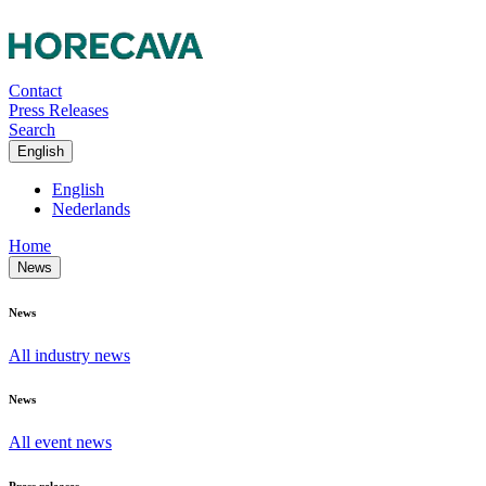
Contact
Press Releases
Search
English
English
Nederlands
Home
News
News
All industry news
News
All event news
Press releases