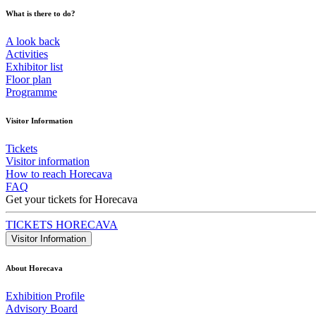
What is there to do?
A look back
Activities
Exhibitor list
Floor plan
Programme
Visitor Information
Tickets
Visitor information
How to reach Horecava
FAQ
Get your tickets for Horecava
TICKETS HORECAVA
Visitor Information
About Horecava
Exhibition Profile
Advisory Board