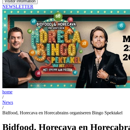
Visitor Information
NEWSLETTER
home
/
News
/
Bidfood, Horecava en Horecabrains organiseren Bingo Spektakel
Bidfood, Horecava en Horecabra