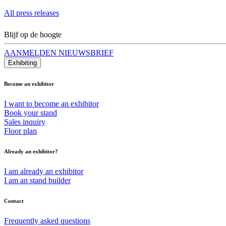
All press releases
Blijf op de hoogte
AANMELDEN NIEUWSBRIEF
Exhibiting
Become an exhibitor
I want to become an exhibitor
Book your stand
Sales inquiry
Floor plan
Already an exhibitor?
I am already an exhibitor
I am an stand builder
Contact
Frequently asked questions