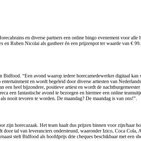
ecabrains en diverse partners een online bingo evenement voor alle 
 en Ruben Nicolai als gastheer én een prijzenpot ter waarde van € 99.9
Bidfood. “Een avond waarop iedere horecamedewerker digitaal kan stri
top entertainment en wordt begeleid door diverse artiesten van Nederla
n een heel bijzondere, positieve artiest en wordt de nachtburgemeester
oreca een fantastische avond te bezorgen en hiermee een online teamui
g als nooit tevoren te worden. De maandag? De maandag is van ons!”.
 zijn horecazaak. Het team haalt dus prijzen binnen voor zijn/haar hore
rdt door tal van leveranciers ondersteund, waaronder Izico, Coca Cola
aast stelt Bidfood als hoofdprijs drie cheques beschikbaar met een sh