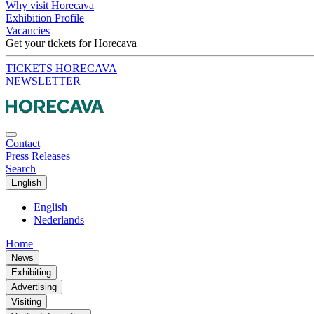
Why visit Horecava
Exhibition Profile
Vacancies
Get your tickets for Horecava
TICKETS HORECAVA
NEWSLETTER
Contact
Press Releases
Search
English
English
Nederlands
Home
News
Exhibiting
Advertising
Visiting