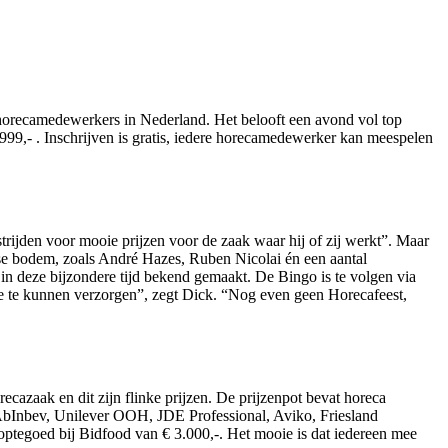
horecamedewerkers in Nederland. Het belooft een avond vol top
99,- . Inschrijven is gratis, iedere horecamedewerker kan meespelen
jden voor mooie prijzen voor de zaak waar hij of zij werkt”. Maar
ndse bodem, zoals André Hazes, Ruben Nicolai én een aantal
 in deze bijzondere tijd bekend gemaakt. De Bingo is te volgen via
tje te kunnen verzorgen”, zegt Dick. “Nog even geen Horecafeest,
cazaak en dit zijn flinke prijzen. De prijzenpot bevat horeca
, AbInbev, Unilever OOH, JDE Professional, Aviko, Friesland
optegoed bij Bidfood van € 3.000,-. Het mooie is dat iedereen mee