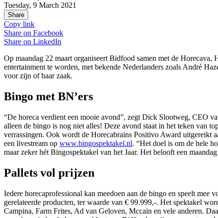
Tuesday, 9 March 2021
Share
Copy link
Share on
Facebook
Share on
LinkedIn
Op maandag 22 maart organiseert Bidfood samen met de Horecava, Hor
entertainment te worden, met bekende Nederlanders zoals André Hazes
voor zijn of haar zaak.
Bingo met BN’ers
“De horeca verdient een mooie avond”, zegt Dick Slootweg, CEO van 
alleen de bingo is nog niet alles! Deze avond staat in het teken van 
verrassingen. Ook wordt de Horecabrains Positivo Award uitgereikt aa
een livestream op
www.bingospektakel.nl
. “Het doel is om de hele h
maar zeker hét Bingospektakel van het Jaar. Het belooft een maanda
Pallets vol prijzen
Iedere horecaprofessional kan meedoen aan de bingo en speelt mee voor
gerelateerde producten, ter waarde van € 99.999,-. Het spektakel wo
Campina, Farm Frites, Ad van Geloven, Mccain en vele anderen. Daarn