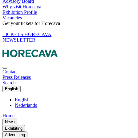
Advisory Board
Why visit Horecava
Exhibition Profile
Vacancies
Get your tickets for Horecava
TICKETS HORECAVA
NEWSLETTER
Contact
Press Releases
Search
English
English
Nederlands
Home
News
Exhibiting
Advertising