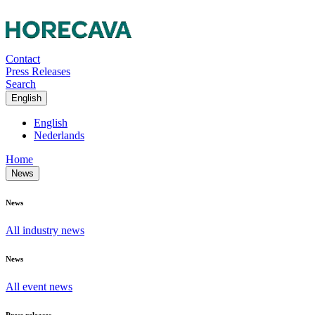
Contact
Press Releases
Search
English
English
Nederlands
Home
News
News
All industry news
News
All event news
Press releases