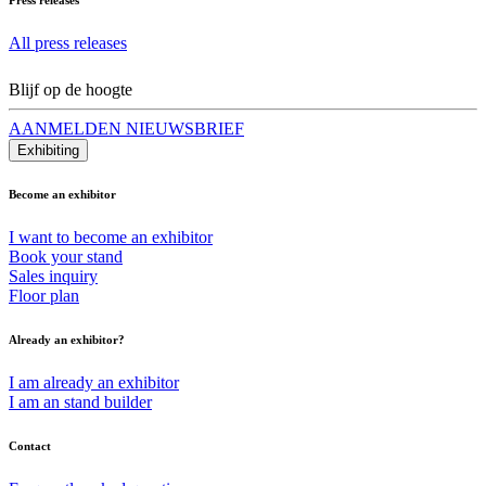
All press releases
Blijf op de hoogte
AANMELDEN NIEUWSBRIEF
Exhibiting
Become an exhibitor
I want to become an exhibitor
Book your stand
Sales inquiry
Floor plan
Already an exhibitor?
I am already an exhibitor
I am an stand builder
Contact