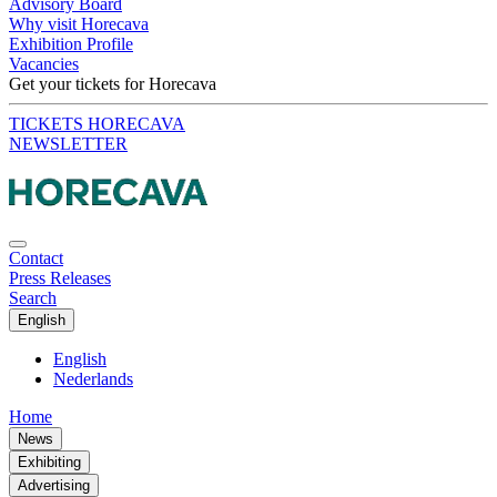
Advisory Board
Why visit Horecava
Exhibition Profile
Vacancies
Get your tickets for Horecava
TICKETS HORECAVA
NEWSLETTER
Contact
Press Releases
Search
English
English
Nederlands
Home
News
Exhibiting
Advertising