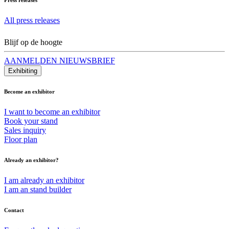
All press releases
Blijf op de hoogte
AANMELDEN NIEUWSBRIEF
Exhibiting
Become an exhibitor
I want to become an exhibitor
Book your stand
Sales inquiry
Floor plan
Already an exhibitor?
I am already an exhibitor
I am an stand builder
Contact