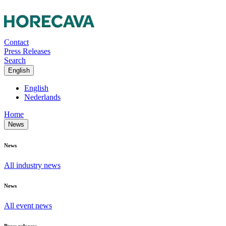
Contact
Press Releases
Search
English
English
Nederlands
Home
News
News
All industry news
News
All event news
Press releases