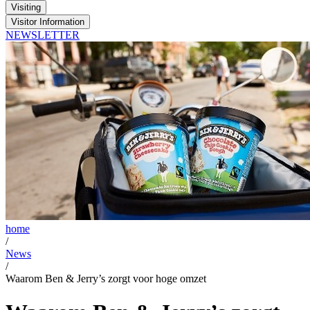
Visiting
Visitor Information
NEWSLETTER
home
/
News
/
Waarom Ben & Jerry’s zorgt voor hoge omzet