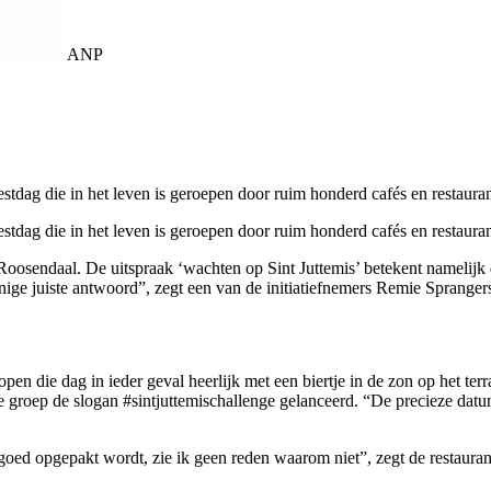
ANP
tdag die in het leven is geroepen door ruim honderd cafés en restaurant
tdag die in het leven is geroepen door ruim honderd cafés en restaurant
Roosendaal. De uitspraak ‘wachten op Sint Juttemis’ betekent namelijk
ige juiste antwoord”, zegt een van de initiatiefnemers Remie Sprange
pen die dag in ieder geval heerlijk met een biertje in de zon op het terr
e groep de slogan #sintjuttemischallenge gelanceerd. “De precieze dat
et goed opgepakt wordt, zie ik geen reden waarom niet”, zegt de restaur