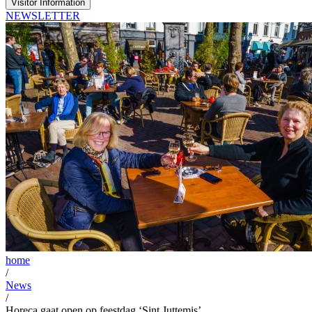
Visitor Information
NEWSLETTER
home
/
News
/
Horeca gaat open op feestdag ‘Sint Juttemis’