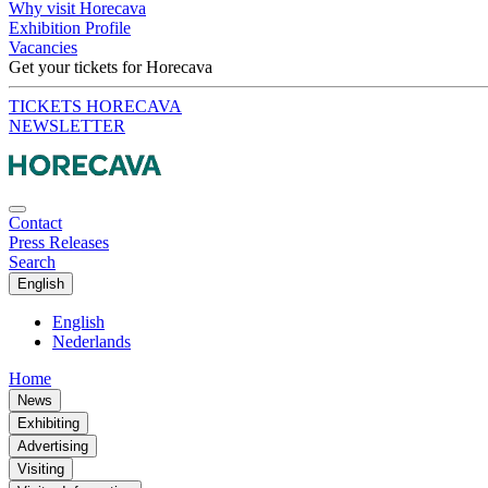
Why visit Horecava
Exhibition Profile
Vacancies
Get your tickets for Horecava
TICKETS HORECAVA
NEWSLETTER
Contact
Press Releases
Search
English
English
Nederlands
Home
News
Exhibiting
Advertising
Visiting