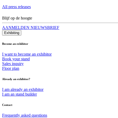
All press releases
Blijf op de hoogte
AANMELDEN NIEUWSBRIEF
Exhibiting
Become an exhibitor
I want to become an exhibitor
Book your stand
Sales inquiry
Floor plan
Already an exhibitor?
I am already an exhibitor
I am an stand builder
Contact
Frequently asked questions