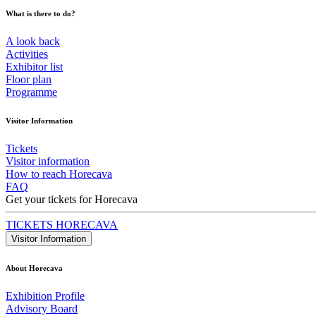
What is there to do?
A look back
Activities
Exhibitor list
Floor plan
Programme
Visitor Information
Tickets
Visitor information
How to reach Horecava
FAQ
Get your tickets for Horecava
TICKETS HORECAVA
Visitor Information
About Horecava
Exhibition Profile
Advisory Board