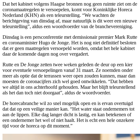
Dat het kabinet volgens Haagse bronnen nog geen ruimte ziet om de
coronamaatregelen te versoepelen, komt voor Koninklijke Horeca
Nederland (KHN) als een teleurstelling. “We wachten de
berichtgeving van dinsdag af, maar natuurlijk is dit weer een nieuwe
teleurstelling”, aldus een woordvoerder van de branchevereniging.
Dinsdag is een persconferentie met demissionair premier Mark Rutte
en coronaminister Hugo de Jonge. Het is nog niet definitief besloten
dat er geen maatregelen versoepeld worden, omdat het hele kabinet
daar de komende dagen nog over vergadert.
Rutte en De Jonge zetten twee weken geleden de deur op een kier
voor eventuele versoepelingen vanaf 31 maart. Ze noemden onder
meer als optie dat de terrassen weer open zouden kunnen, maar dan
moesten de coronacijfers zich wel goed ontwikkelen. “Dat hebben
we altijd in ons achterhoofd gehouden. Maar het blijft teleurstellend
als het dan toch niet doorgaat”, aldus de woordvoerder.
De horecabranche wil zo snel mogelijk open en is ervan overtuigd
dat dat op een veilige manier kan. “Het water staat ondernemers tot
aan de lippen. Elke dag langer dicht is lastig, en kan betekenen of
een ondernemer het wel of niet haalt. Het is echt een hele onzekere
tijd voor de horeca op dit moment.”