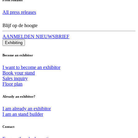
All press releases
Blijf op de hoogte
AANMELDEN NIEUWSBRIEF
Exhibiting
Become an exhibitor
I want to become an exhibitor
Book your stand
Sales inquiry
Floor plan
Already an exhibitor?
I am already an exhibitor
I am an stand builder
Contact