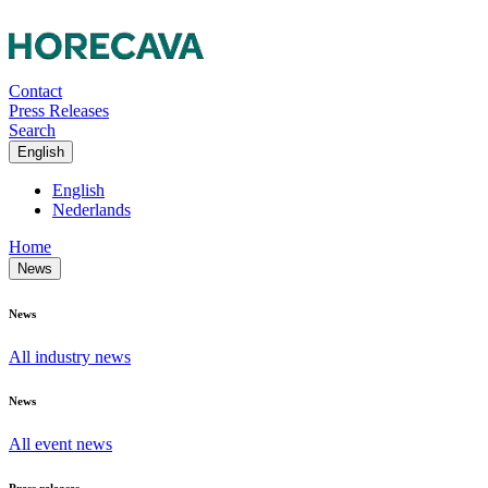
Contact
Press Releases
Search
English
English
Nederlands
Home
News
News
All industry news
News
All event news
Press releases