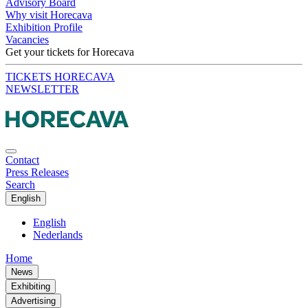
Advisory Board
Why visit Horecava
Exhibition Profile
Vacancies
Get your tickets for Horecava
TICKETS HORECAVA
NEWSLETTER
Contact
Press Releases
Search
English
English
Nederlands
Home
News
Exhibiting
Advertising