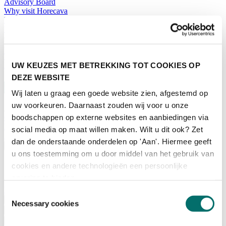
Advisory Board
Why visit Horecava
Exhibition Profile
Vacancies
Get your tickets for Horecava
TICKETS HORECAVA
UW KEUZES MET BETREKKING TOT COOKIES OP
NEWSLETTER
DEZE WEBSITE
Wij laten u graag een goede website zien, afgestemd op
uw voorkeuren. Daarnaast zouden wij voor u onze
Contact
boodschappen op externe websites en aanbiedingen via
Press Releases
social media op maat willen maken. Wilt u dit ook? Zet
Search
dan de onderstaande onderdelen op 'Aan'. Hiermee geeft
English
u ons toestemming om u door middel van het gebruik van
English
cookies en andere technologieën een persoonlijke
Nederlands
ervaring te bieden.
Home
Toestemmingsselectie
News
Necessary cookies
Exhibiting
Advertising