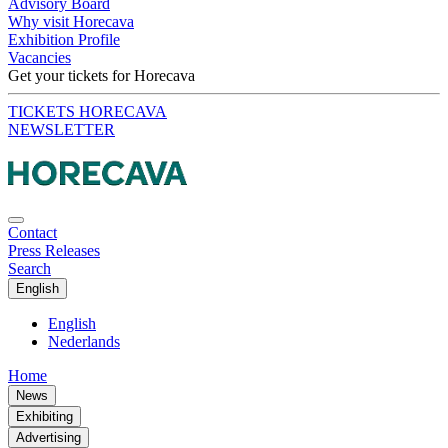
Advisory Board
Why visit Horecava
Exhibition Profile
Vacancies
Get your tickets for Horecava
TICKETS HORECAVA
NEWSLETTER
Contact
Press Releases
Search
English
English
Nederlands
Home
News
Exhibiting
Advertising