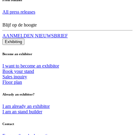
All press releases
Blijf op de hoogte
AANMELDEN NIEUWSBRIEF
Exhibiting
Become an exhibitor
I want to become an exhibitor
Book your stand
Sales inquiry
Floor plan
Already an exhibitor?
I am already an exhibitor
I am an stand builder
Contact