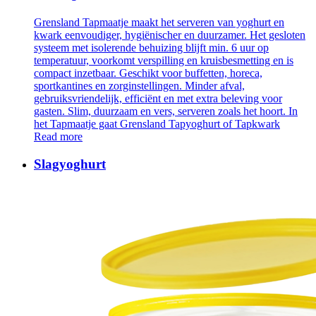
Grensland Tapmaatje maakt het serveren van yoghurt en
kwark eenvoudiger, hygiënischer en duurzamer. Het gesloten
systeem met isolerende behuizing blijft min. 6 uur op
temperatuur, voorkomt verspilling en kruisbesmetting en is
compact inzetbaar. Geschikt voor buffetten, horeca,
sportkantines en zorginstellingen. Minder afval,
gebruiksvriendelijk, efficiënt en met extra beleving voor
gasten. Slim, duurzaam en vers, serveren zoals het hoort. In
het Tapmaatje gaat Grensland Tapyoghurt of Tapkwark
Read more
Slagyoghurt