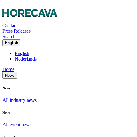
Contact
Press Releases
Search
English
English
Nederlands
Home
News
News
All industry news
News
All event news
Press releases