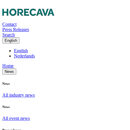
Contact
Press Releases
Search
English
English
Nederlands
Home
News
News
All industry news
News
All event news
Press releases