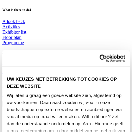
What is there to do?
A look back
Activities
Exhibitor list
Floor plan
Programme
Visitor Information
Tickets
Visitor information
How to reach Horecava
UW KEUZES MET BETREKKING TOT COOKIES OP
FAQ
DEZE WEBSITE
Get your tickets for Horecava
Wij laten u graag een goede website zien, afgestemd op
TICKETS HORECAVA
uw voorkeuren. Daarnaast zouden wij voor u onze
Visitor Information
boodschappen op externe websites en aanbiedingen via
social media op maat willen maken. Wilt u dit ook? Zet
About Horecava
dan de onderstaande onderdelen op 'Aan'. Hiermee geeft
Exhibition Profile
u ons toestemming om u door middel van het gebruik van