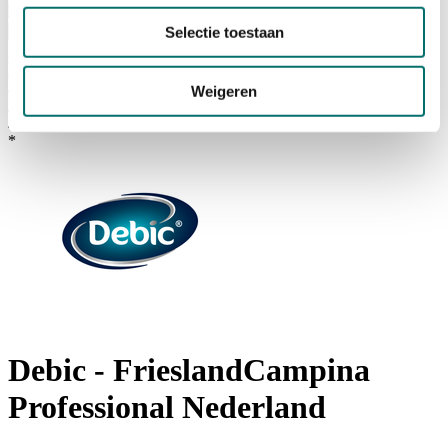
Visiting
Visitor Information
Selectie toestaan
NEWSLETTER
home
/
Weigeren
Exposanten Horecava
/
*
Debic - FrieslandCampina
Professional Nederland