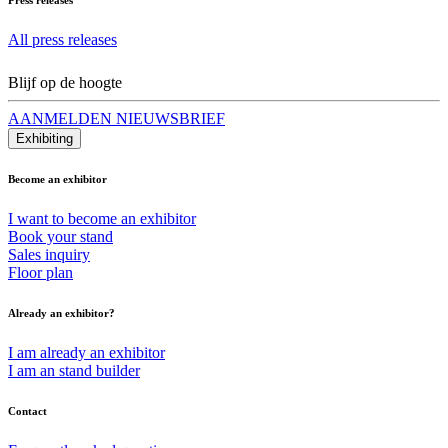
All press releases
Blijf op de hoogte
AANMELDEN NIEUWSBRIEF
Exhibiting
Become an exhibitor
I want to become an exhibitor
Book your stand
Sales inquiry
Floor plan
Already an exhibitor?
I am already an exhibitor
I am an stand builder
Contact