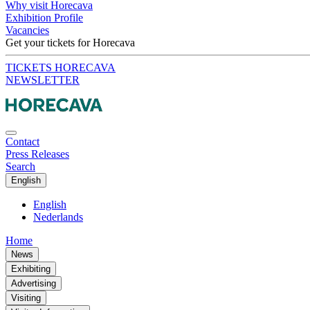
Why visit Horecava
Exhibition Profile
Vacancies
Get your tickets for Horecava
TICKETS HORECAVA
NEWSLETTER
Contact
Press Releases
Search
English
English
Nederlands
Home
News
Exhibiting
Advertising
Visiting