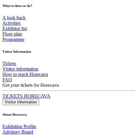
What is there to do?
A look back
Activities
Exhibitor list
Floor plan
Programme
Visitor Information
Tickets
Visitor information
How to reach Horecava
FAQ
Get your tickets for Horecava
TICKETS HORECAVA
Visitor Information
About Horecava
Exhibition Profile
Advisory Board