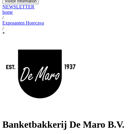
Visitor Information
NEWSLETTER
home
/
Exposanten Horecava
/
*
Banketbakkerij De Maro B.V.