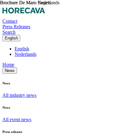
Brochure De Maro Engels
Brochure De Maro Nederlands
Contact
Press Releases
Search
English
English
Nederlands
Home
News
News
All industry news
News
All event news
Press releases