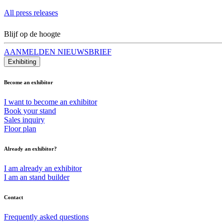
All press releases
Blijf op de hoogte
AANMELDEN NIEUWSBRIEF
Exhibiting
Become an exhibitor
I want to become an exhibitor
Book your stand
Sales inquiry
Floor plan
Already an exhibitor?
I am already an exhibitor
I am an stand builder
Contact
Frequently asked questions