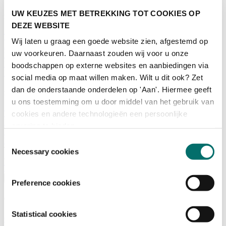
UW KEUZES MET BETREKKING TOT COOKIES OP
Programma
DEZE WEBSITE
Terugblik
Wij laten u graag een goede website zien, afgestemd op
Activiteiten
uw voorkeuren. Daarnaast zouden wij voor u onze
Exposantenlijst
Plattegrond
boodschappen op externe websites en aanbiedingen via
Programma
social media op maat willen maken. Wilt u dit ook? Zet
dan de onderstaande onderdelen op 'Aan'. Hiermee geeft
Bezoekersinformatie
u ons toestemming om u door middel van het gebruik van
Tickets
cookies en andere technologieën een persoonlijke
Bezoekersinformatie
ervaring te bieden.
Bereikbaarheid Horecava
Veelgestelde Vragen
Toestemmingsselectie
Ticket kopen voor Horecava
Necessary cookies
TICKETS HORECAVA
Over Horecava
Preference cookies
Over Horecava
Statistical cookies
Contact