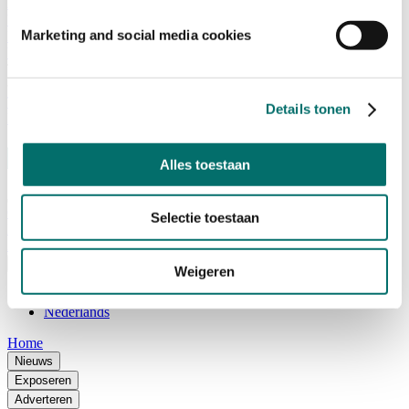
Adviescommissie
Waarom Horecava
Marketing and social media cookies
Beursprofiel
Vacatures
Ticket kopen voor Horecava
TICKETS HORECAVA
Details tonen
NIEUWSBRIEF
Alles toestaan
Contact
Selectie toestaan
Perskamer
Zoeken
Nederlands
Weigeren
English
Nederlands
Home
Nieuws
Exposeren
Adverteren