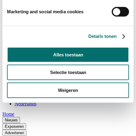
Adviescommissie
Waarom Horecava
Marketing and social media cookies
Beursprofiel
Vacatures
Ticket kopen voor Horecava
TICKETS HORECAVA
Details tonen
NIEUWSBRIEF
Alles toestaan
Contact
Selectie toestaan
Perskamer
Zoeken
Nederlands
Weigeren
English
Nederlands
Home
Nieuws
Exposeren
Adverteren