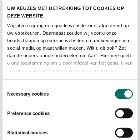
UW KEUZES MET BETREKKING TOT COOKIES OP
Programma
DEZE WEBSITE
Terugblik
Wij laten u graag een goede website zien, afgestemd op
Activiteiten
uw voorkeuren. Daarnaast zouden wij voor u onze
Exposantenlijst
Plattegrond
boodschappen op externe websites en aanbiedingen via
Programma
social media op maat willen maken. Wilt u dit ook? Zet
dan de onderstaande onderdelen op 'Aan'. Hiermee geeft
Bezoekersinformatie
u ons toestemming om u door middel van het gebruik van
Tickets
cookies en andere technologieën een persoonlijke
Bezoekersinformatie
ervaring te bieden.
Bereikbaarheid Horecava
Veelgestelde Vragen
Toestemmingsselectie
Ticket kopen voor Horecava
Necessary cookies
TICKETS HORECAVA
Over Horecava
Preference cookies
Over Horecava
Statistical cookies
Contact