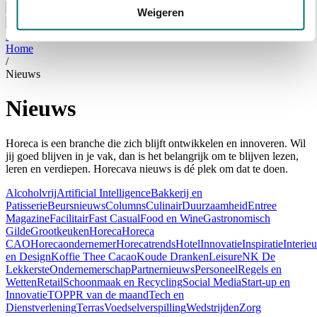
Bezoeken
Weigeren
Over Horecava
NIEUWSBRIEF
Home
/
Nieuws
Nieuws
Horeca is een branche die zich blijft ontwikkelen en innoveren. Wil
jij goed blijven in je vak, dan is het belangrijk om te blijven lezen,
leren en verdiepen. Horecava nieuws is dé plek om dat te doen.
Alcoholvrij
Artificial Intelligence
Bakkerij en
Patisserie
Beursnieuws
Columns
Culinair
Duurzaamheid
Entree
Magazine
Facilitair
Fast Casual
Food en Wine
Gastronomisch
Gilde
Grootkeuken
Horeca
Horeca
CAO
Horecaondernemer
Horecatrends
Hotel
Innovatie
Inspiratie
Interieu
en Design
Koffie Thee Cacao
Koude Dranken
Leisure
NK De
Lekkerste
Ondernemerschap
Partnernieuws
Personeel
Regels en
Wetten
Retail
Schoonmaak en Recycling
Social Media
Start-up en
Innovatie
TOPPR van de maand
Tech en
Dienstverlening
Terras
Voedselverspilling
Wedstrijden
Zorg