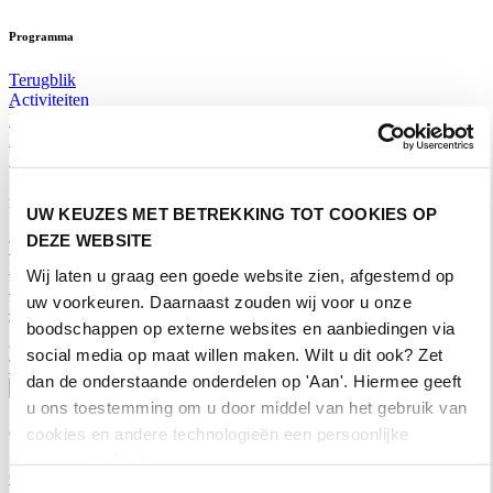
Programma
Terugblik
Activiteiten
Exposantenlijst
Plattegrond
Programma
Bezoekersinformatie
UW KEUZES MET BETREKKING TOT COOKIES OP
DEZE WEBSITE
Tickets
Bezoekersinformatie
Wij laten u graag een goede website zien, afgestemd op
Bereikbaarheid Horecava
uw voorkeuren. Daarnaast zouden wij voor u onze
Veelgestelde Vragen
Ticket kopen voor Horecava
boodschappen op externe websites en aanbiedingen via
social media op maat willen maken. Wilt u dit ook? Zet
TICKETS HORECAVA
dan de onderstaande onderdelen op 'Aan'. Hiermee geeft
Over Horecava
u ons toestemming om u door middel van het gebruik van
cookies en andere technologieën een persoonlijke
Over Horecava
ervaring te bieden.
Contact