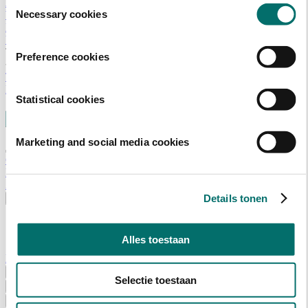
Toestemmingsselectie
Adviescommissie
Necessary cookies
Waarom Horecava
Beursprofiel
Vacatures
Ticket kopen voor Horecava
Preference cookies
TICKETS HORECAVA
NIEUWSBRIEF
Statistical cookies
Marketing and social media cookies
Contact
Perskamer
Zoeken
Details tonen
Nederlands
English
Nederlands
Alles toestaan
Home
Nieuws
Selectie toestaan
Exposeren
Adverteren