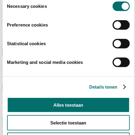
Toestemmingsselectie
Adviescommissie
Necessary cookies
Waarom Horecava
Beursprofiel
Vacatures
Ticket kopen voor Horecava
Preference cookies
TICKETS HORECAVA
NIEUWSBRIEF
Statistical cookies
Marketing and social media cookies
Contact
Perskamer
Zoeken
Details tonen
Nederlands
English
Nederlands
Alles toestaan
Home
Nieuws
Selectie toestaan
Exposeren
Adverteren