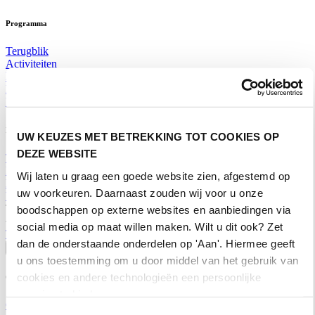
Programma
Terugblik
Activiteiten
Exposantenlijst
Plattegrond
Programma
Bezoekersinformatie
UW KEUZES MET BETREKKING TOT COOKIES OP
DEZE WEBSITE
Tickets
Bezoekersinformatie
Wij laten u graag een goede website zien, afgestemd op
Bereikbaarheid Horecava
uw voorkeuren. Daarnaast zouden wij voor u onze
Veelgestelde Vragen
Ticket kopen voor Horecava
boodschappen op externe websites en aanbiedingen via
social media op maat willen maken. Wilt u dit ook? Zet
TICKETS HORECAVA
dan de onderstaande onderdelen op 'Aan'. Hiermee geeft
Over Horecava
u ons toestemming om u door middel van het gebruik van
cookies en andere technologieën een persoonlijke
Over Horecava
ervaring te bieden.
Contact