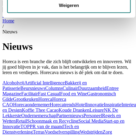
Bezoeken
Weigeren
Over Horecava
NIEUWSBRIEF
Home
/
Nieuws
Nieuws
Horeca is een branche die zich blijft ontwikkelen en innoveren. Wil
jij goed blijven in je vak, dan is het belangrijk om te blijven lezen,
leren en verdiepen. Horecava nieuws is dé plek om dat te doen.
Alcoholvrij
Artificial Intelligence
Bakkerij en
Patisserie
Beursnieuws
Columns
Culinair
Duurzaamheid
Entree
Magazine
Facilitair
Fast Casual
Food en Wine
Gastronomisch
Gilde
Grootkeuken
Horeca
Horeca
CAO
Horecaondernemer
Horecatrends
Hotel
Innovatie
Inspiratie
Interieu
en Design
Koffie Thee Cacao
Koude Dranken
Leisure
NK De
Lekkerste
Ondernemerschap
Partnernieuws
Personeel
Regels en
Wetten
Retail
Schoonmaak en Recycling
Social Media
Start-up en
Innovatie
TOPPR van de maand
Tech en
Dienstverlening
Terras
Voedselverspilling
Wedstrijden
Zorg