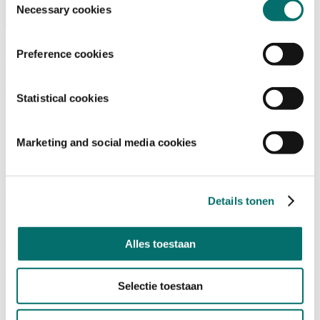
Bezoeken
Necessary cookies
Over Horecava
NIEUWSBRIEF
Home
Preference cookies
/
Nieuws
/
Statistical cookies
Wedstrijden
Wedstrijden
Marketing and social media cookies
Van cuptasting tot filterkoffie: waarom smaak
centraal staat in de horeca
Details tonen
30/04/2026
Koffie Thee Cacao
|
Wedstrijden
|
Inspiratie
Alles toestaan
Nederlands Latte Art kampioen Bram Dekker
richting het WK
Selectie toestaan
10/04/2026