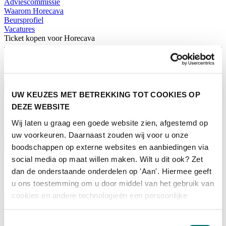
Adviescommissie
Waarom Horecava
Beursprofiel
Vacatures
Ticket kopen voor Horecava
TICKETS HORECAVA
NIEUWSBRIEF
UW KEUZES MET BETREKKING TOT COOKIES OP
DEZE WEBSITE
Contact
Wij laten u graag een goede website zien, afgestemd op
Perskamer
uw voorkeuren. Daarnaast zouden wij voor u onze
Zoeken
Nederlands
boodschappen op externe websites en aanbiedingen via
social media op maat willen maken. Wilt u dit ook? Zet
English
dan de onderstaande onderdelen op 'Aan'. Hiermee geeft
Nederlands
u ons toestemming om u door middel van het gebruik van
Home
cookies en andere technologieën een persoonlijke
Nieuws
ervaring te bieden.
Exposeren
Adverteren
Toestemmingsselectie