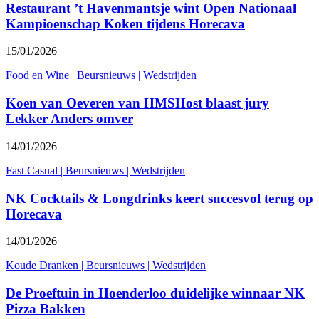
Restaurant ’t Havenmantsje wint Open Nationaal
Kampioenschap Koken tijdens Horecava
15/01/2026
Food en Wine
|
Beursnieuws
|
Wedstrijden
Koen van Oeveren van HMSHost blaast jury
Lekker Anders omver
14/01/2026
Fast Casual
|
Beursnieuws
|
Wedstrijden
NK Cocktails & Longdrinks keert succesvol terug op
Horecava
14/01/2026
Koude Dranken
|
Beursnieuws
|
Wedstrijden
De Proeftuin in Hoenderloo duidelijke winnaar NK
Pizza Bakken