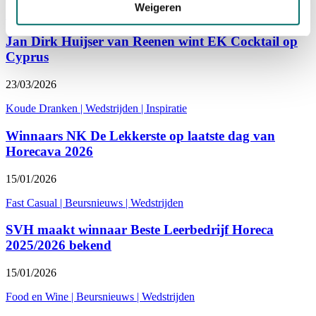
Weigeren
Koffie Thee Cacao
|
Wedstrijden
|
Inspiratie
Jan Dirk Huijser van Reenen wint EK Cocktail op
Cyprus
23/03/2026
Koude Dranken
|
Wedstrijden
|
Inspiratie
Winnaars NK De Lekkerste op laatste dag van
Horecava 2026
15/01/2026
Fast Casual
|
Beursnieuws
|
Wedstrijden
SVH maakt winnaar Beste Leerbedrijf Horeca
2025/2026 bekend
15/01/2026
Food en Wine
|
Beursnieuws
|
Wedstrijden