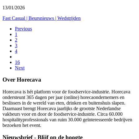
13/01/2026
Fast Casual
|
Beursnieuws
|
Wedstrijden
Previous
1
2
3
4
16
Next
Over Horecava
Horecava is hét platform voor de foodservice-industrie. Horecava
ondersteunt 365 dagen per jaar (online) horecaondernemers en
beslissers in de wereld van eten, drinken en buitenshuis slapen.
Daarnaast brengt Horecava jaarlijks de grootste Nederlandse
vakbeurs voor en door de foodservice-industrie. Circa 60.000
hospitalityprofessionals van ruim 30.000 geïnteresseerde bedrijven
bezoeken het event.
Nieuwsbrief - Blijf op de hoogte