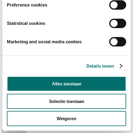
Adviescommissie
Preference cookies
Waarom Horecava
Beursprofiel
Vacatures
Ticket kopen voor Horecava
Statistical cookies
TICKETS HORECAVA
NIEUWSBRIEF
Marketing and social media cookies
Details tonen
Contact
Perskamer
Zoeken
Alles toestaan
Nederlands
English
Selectie toestaan
Nederlands
Home
Nieuws
Weigeren
Exposeren
Adverteren