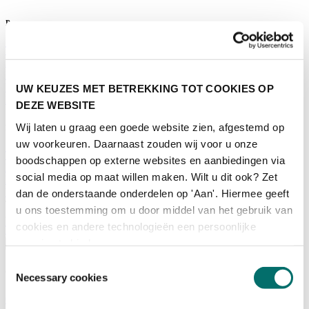
Programma
Terugblik
Activiteiten
Exposantenlijst
Plattegrond
UW KEUZES MET BETREKKING TOT COOKIES OP
Programma
DEZE WEBSITE
Wij laten u graag een goede website zien, afgestemd op
Bezoekersinformatie
uw voorkeuren. Daarnaast zouden wij voor u onze
Tickets
boodschappen op externe websites en aanbiedingen via
Bezoekersinformatie
social media op maat willen maken. Wilt u dit ook? Zet
Bereikbaarheid Horecava
Veelgestelde Vragen
dan de onderstaande onderdelen op 'Aan'. Hiermee geeft
Ticket kopen voor Horecava
u ons toestemming om u door middel van het gebruik van
cookies en andere technologieën een persoonlijke
TICKETS HORECAVA
ervaring te bieden.
Over Horecava
Toestemmingsselectie
Over Horecava
Necessary cookies
Contact