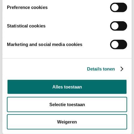
Bezoeken
Preference cookies
Over Horecava
NIEUWSBRIEF
Home
/
Statistical cookies
Nieuws
/
Terras
Marketing and social media cookies
Terras
Details tonen
Zonnebrandcrème op de menukaart: samen strijden
tegen huidkanker
Alles toestaan
24/02/2025
Advertorial
|
Terras
|
Horecaondernemer
Selectie toestaan
'Het is zomer, maar bereid je nú voor op je
winterterras’
Weigeren
22/08/2024