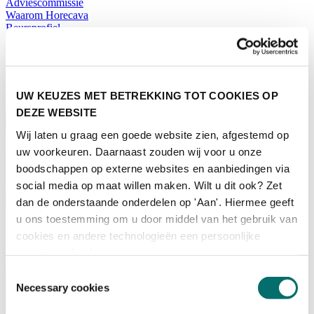
Adviescommissie
Waarom Horecava
Beursprofiel
Vacatures
Ticket kopen voor Horecava
TICKETS HORECAVA
NIEUWSBRIEF
UW KEUZES MET BETREKKING TOT COOKIES OP
DEZE WEBSITE
Wij laten u graag een goede website zien, afgestemd op
uw voorkeuren. Daarnaast zouden wij voor u onze
Contact
boodschappen op externe websites en aanbiedingen via
Perskamer
social media op maat willen maken. Wilt u dit ook? Zet
Zoeken
dan de onderstaande onderdelen op 'Aan'. Hiermee geeft
Nederlands
u ons toestemming om u door middel van het gebruik van
English
cookies en andere technologieën een persoonlijke
Nederlands
ervaring te bieden.
Home
Toestemmingsselectie
Nieuws
Necessary cookies
Exposeren
Adverteren