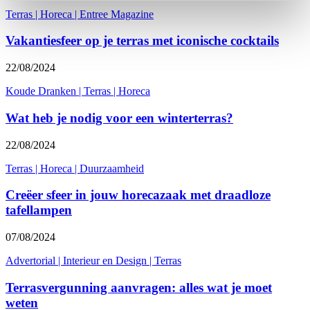
Terras
|
Horeca
|
Entree Magazine
Vakantiesfeer op je terras met iconische cocktails
22/08/2024
Koude Dranken
|
Terras
|
Horeca
Wat heb je nodig voor een winterterras?
22/08/2024
Terras
|
Horeca
|
Duurzaamheid
Creëer sfeer in jouw horecazaak met draadloze
tafellampen
07/08/2024
Advertorial
|
Interieur en Design
|
Terras
Terrasvergunning aanvragen: alles wat je moet
weten