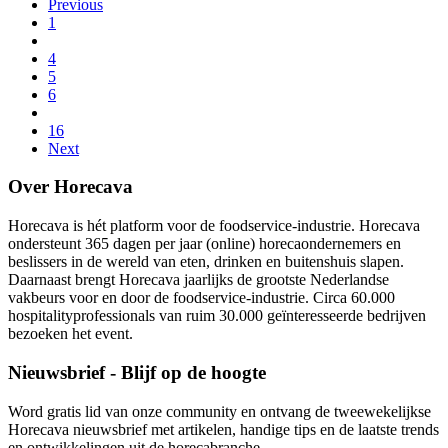
Previous
1
4
5
6
16
Next
Over Horecava
Horecava is hét platform voor de foodservice-industrie. Horecava
ondersteunt 365 dagen per jaar (online) horecaondernemers en
beslissers in de wereld van eten, drinken en buitenshuis slapen.
Daarnaast brengt Horecava jaarlijks de grootste Nederlandse
vakbeurs voor en door de foodservice-industrie. Circa 60.000
hospitalityprofessionals van ruim 30.000 geïnteresseerde bedrijven
bezoeken het event.
Nieuwsbrief - Blijf op de hoogte
Word gratis lid van onze community en ontvang de tweewekelijkse
Horecava nieuwsbrief met artikelen, handige tips en de laatste trends
en ontwikkelingen uit de horecabranche.