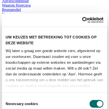
Adviescommissie
Waarom Horecava
Beursprofiel
Vacatures
Ticket kopen voor Horecava
TICKETS HORECAVA
NIEUWSBRIEF
UW KEUZES MET BETREKKING TOT COOKIES OP
DEZE WEBSITE
Wij laten u graag een goede website zien, afgestemd op
uw voorkeuren. Daarnaast zouden wij voor u onze
Contact
Perskamer
boodschappen op externe websites en aanbiedingen via
Zoeken
social media op maat willen maken. Wilt u dit ook? Zet
Nederlands
dan de onderstaande onderdelen op 'Aan'. Hiermee geeft
English
u ons toestemming om u door middel van het gebruik van
Nederlands
cookies en andere technologieën een persoonlijke
Home
ervaring te bieden.
Nieuws
Toestemmingsselectie
Exposeren
Necessary cookies
Adverteren