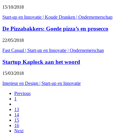
15/10/2018
Start-up en Innovatie
|
Koude Dranken
|
Ondernemerschap
De Pizzabakkers: Goede pizza’s en prosecco
22/05/2018
Fast Casual
|
Start-up en Innovatie
|
Ondernemerschap
Startup Kaplock aan het woord
15/03/2018
Interieur en Design
|
Start-up en Innovatie
Previous
1
13
14
15
16
Next