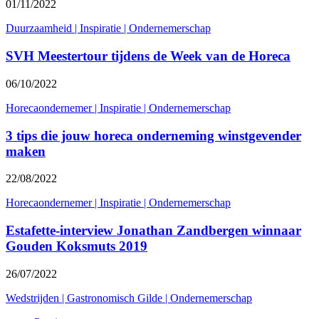
01/11/2022
Duurzaamheid
|
Inspiratie
|
Ondernemerschap
SVH Meestertour tijdens de Week van de Horeca
06/10/2022
Horecaondernemer
|
Inspiratie
|
Ondernemerschap
3 tips die jouw horeca onderneming winstgevender
maken
22/08/2022
Horecaondernemer
|
Inspiratie
|
Ondernemerschap
Estafette-interview Jonathan Zandbergen winnaar
Gouden Koksmuts 2019
26/07/2022
Wedstrijden
|
Gastronomisch Gilde
|
Ondernemerschap