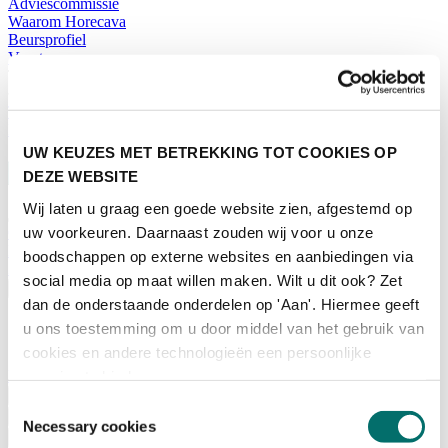
Adviescommissie
Waarom Horecava
Beursprofiel
Vacatures
Ticket kopen voor Horecava
TICKETS HORECAVA
NIEUWSBRIEF
UW KEUZES MET BETREKKING TOT COOKIES OP
DEZE WEBSITE
Wij laten u graag een goede website zien, afgestemd op
uw voorkeuren. Daarnaast zouden wij voor u onze
Contact
Perskamer
boodschappen op externe websites en aanbiedingen via
Zoeken
social media op maat willen maken. Wilt u dit ook? Zet
Nederlands
dan de onderstaande onderdelen op 'Aan'. Hiermee geeft
English
u ons toestemming om u door middel van het gebruik van
Nederlands
cookies en andere technologieën een persoonlijke
Home
ervaring te bieden.
Nieuws
Toestemmingsselectie
Exposeren
Necessary cookies
Adverteren