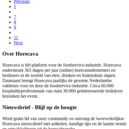
Previous
1
7
8
9
11
Next
Over Horecava
Horecava is hét platform voor de foodservice-industrie. Horecava
ondersteunt 365 dagen per jaar (online) horecaondernemers en
beslissers in de wereld van eten, drinken en buitenshuis slapen.
Daarnaast brengt Horecava jaarlijks de grootste Nederlandse
vakbeurs voor en door de foodservice-industrie. Circa 60.000
hospitalityprofessionals van ruim 30.000 geïnteresseerde bedrijven
bezoeken het event.
Nieuwsbrief - Blijf op de hoogte
Word gratis lid van onze community en ontvang de tweewekelijkse
Horecava nieuwsbrief met artikelen, handige tips en de laatste trends
en ontwikkelingen uit de horecabranche.