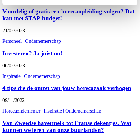
Voordelig of gratis een horecaopleiding volgen? Dat
kan met STAP-budget!
21/02/2023
Personeel
|
Ondernemerschap
Investeren? Ja juist nu!
06/02/2023
Inspiratie
|
Ondernemerschap
4 tips die de omzet van jouw horecazaak verhogen
09/11/2022
Horecaondernemer
|
Inspiratie
|
Ondernemerschap
Van Zweedse havermelk tot Franse dekentjes. Wat
kunnen we leren van onze buurlanden?