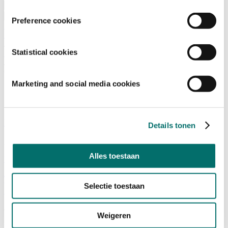
Bezoeken
Over Horecava
Preference cookies
NIEUWSBRIEF
Home
/
Statistical cookies
Nieuws
/
Ondernemerschap
Marketing and social media cookies
Ondernemerschap
Deze 5 fast casual formules worden jouw concurrent
Details tonen
24/04/2023
Alles toestaan
Fast Casual
|
Entree Magazine
|
Ondernemerschap
Twee nieuwe bestuursleden voor FoodService
Selectie toestaan
Instituut Nederland
07/03/2023
Weigeren
Personeel
|
Ondernemerschap