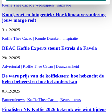
Koffie Thee Cacao
|
Wedstrijden
|
Inspiratie
Koud, zoet en fotogeniek: Hoe klimaatverandering
jouw marge redt
31/12/2025
Koffie Thee Cacao
|
Koude Dranken
|
Inspiratie
DEAC Koffie Experts steunt Estrela da Favela
29/12/2025
Advertorial
|
Koffie Thee Cacao
|
Duurzaamheid
De ware prijs van de koffieketen: hoe hebzucht de
keten beheerst en hoe het anders kan
01/12/2025
Partnernieuws
|
Koffie Thee Cacao
|
Beursnieuws
Finalisten NK Koffie 2026 bekend: wie wint tijdens