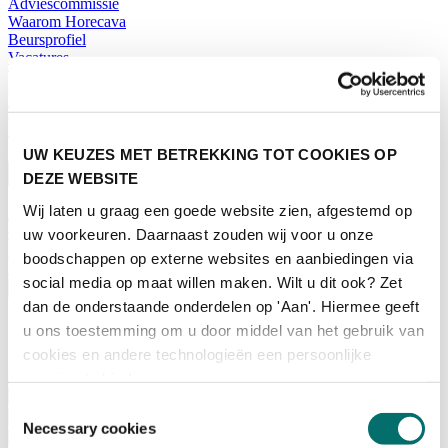
Adviescommissie
Waarom Horecava
Beursprofiel
Vacatures
Ticket kopen voor Horecava
TICKETS HORECAVA
NIEUWSBRIEF
UW KEUZES MET BETREKKING TOT COOKIES OP
DEZE WEBSITE
Wij laten u graag een goede website zien, afgestemd op
Contact
uw voorkeuren. Daarnaast zouden wij voor u onze
Perskamer
boodschappen op externe websites en aanbiedingen via
Zoeken
social media op maat willen maken. Wilt u dit ook? Zet
Nederlands
dan de onderstaande onderdelen op 'Aan'. Hiermee geeft
English
u ons toestemming om u door middel van het gebruik van
Nederlands
cookies en andere technologieën een persoonlijke
Home
ervaring te bieden.
Nieuws
Toestemmingsselectie
Exposeren
Necessary cookies
Adverteren