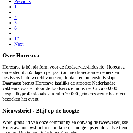
Previous
1
4
5
6
17
Next
Over Horecava
Horecava is hét platform voor de foodservice-industrie. Horecava
ondersteunt 365 dagen per jaar (online) horecaondernemers en
beslissers in de wereld van eten, drinken en buitenshuis slapen.
Daarnaast brengt Horecava jaarlijks de grootste Nederlandse
vakbeurs voor en door de foodservice-industrie. Circa 60.000
hospitalityprofessionals van ruim 30.000 geïnteresseerde bedrijven
bezoeken het event.
Nieuwsbrief - Blijf op de hoogte
Word gratis lid van onze community en ontvang de tweewekelijkse
Horecava nieuwsbrief met artikelen, handige tips en de laatste trends
en ontwikkelingen uit de horecabranche.