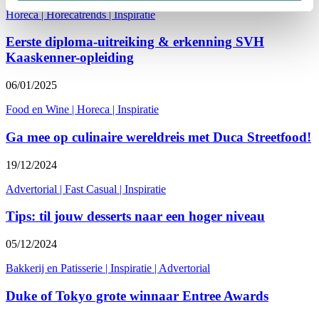
Horeca
|
Horecatrends
|
Inspiratie
Eerste diploma-uitreiking & erkenning SVH
Kaaskenner-opleiding
06/01/2025
Food en Wine
|
Horeca
|
Inspiratie
Ga mee op culinaire wereldreis met Duca Streetfood!
19/12/2024
Advertorial
|
Fast Casual
|
Inspiratie
Tips: til jouw desserts naar een hoger niveau
05/12/2024
Bakkerij en Patisserie
|
Inspiratie
|
Advertorial
Duke of Tokyo grote winnaar Entree Awards