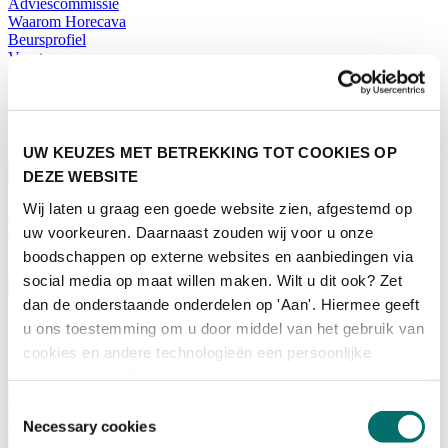
Adviescommissie
Waarom Horecava
Beursprofiel
Vacatures
Ticket kopen voor Horecava
TICKETS HORECAVA
NIEUWSBRIEF
UW KEUZES MET BETREKKING TOT COOKIES OP
DEZE WEBSITE
Wij laten u graag een goede website zien, afgestemd op
uw voorkeuren. Daarnaast zouden wij voor u onze
Contact
Perskamer
boodschappen op externe websites en aanbiedingen via
Zoeken
social media op maat willen maken. Wilt u dit ook? Zet
Nederlands
dan de onderstaande onderdelen op 'Aan'. Hiermee geeft
English
u ons toestemming om u door middel van het gebruik van
Nederlands
cookies en andere technologieën een persoonlijke
Home
ervaring te bieden.
Nieuws
Toestemmingsselectie
Exposeren
Necessary cookies
Adverteren