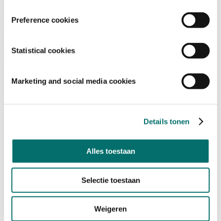
Bezoeken
Over Horecava
Preference cookies
NIEUWSBRIEF
Home
/
Statistical cookies
Nieuws
/
Inspiratie
Marketing and social media cookies
Inspiratie
Gault&Millau Awards 2025: Beste Chefs en
Details tonen
Restaurants van Nederland
11/02/2025
Alles toestaan
Culinair
|
Horeca
|
Inspiratie
Selectie toestaan
GROUP7 deelt opvallende trends uit foodservice-
onderzoek
Weigeren
08/01/2025