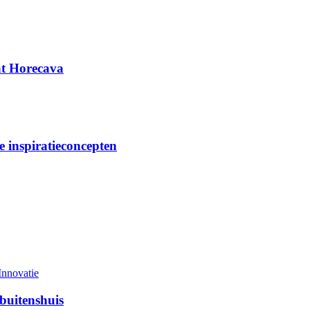
at Horecava
 inspiratieconcepten
Innovatie
buitenshuis