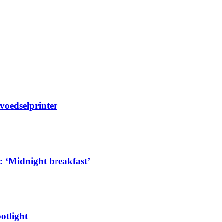
-voedselprinter
 ‘Midnight breakfast’
otlight