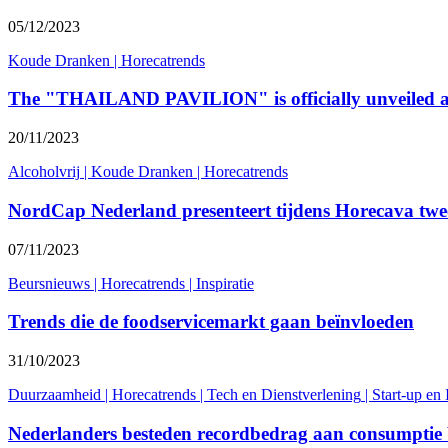
05/12/2023
Koude Dranken
|
Horecatrends
The "THAILAND PAVILION" is officially unveiled 
20/11/2023
Alcoholvrij
|
Koude Dranken
|
Horecatrends
NordCap Nederland presenteert tijdens Horecava twee
07/11/2023
Beursnieuws
|
Horecatrends
|
Inspiratie
Trends die de foodservicemarkt gaan beïnvloeden
31/10/2023
Duurzaamheid
|
Horecatrends
|
Tech en Dienstverlening
|
Start-up en 
Nederlanders besteden recordbedrag aan consumptie 