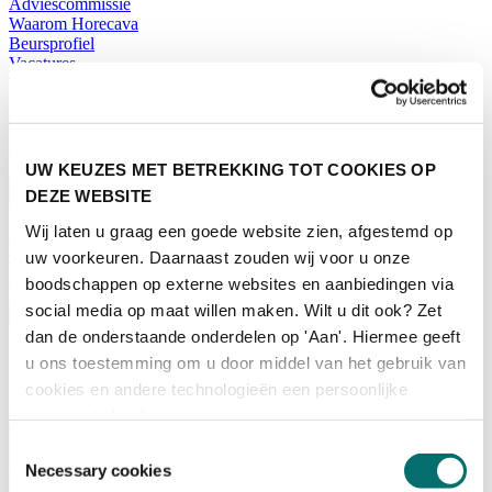
Adviescommissie
Waarom Horecava
Beursprofiel
Vacatures
Ticket kopen voor Horecava
TICKETS HORECAVA
NIEUWSBRIEF
UW KEUZES MET BETREKKING TOT COOKIES OP
DEZE WEBSITE
Wij laten u graag een goede website zien, afgestemd op
Contact
uw voorkeuren. Daarnaast zouden wij voor u onze
Perskamer
boodschappen op externe websites en aanbiedingen via
Zoeken
social media op maat willen maken. Wilt u dit ook? Zet
Nederlands
dan de onderstaande onderdelen op 'Aan'. Hiermee geeft
English
u ons toestemming om u door middel van het gebruik van
Nederlands
cookies en andere technologieën een persoonlijke
Home
ervaring te bieden.
Nieuws
Toestemmingsselectie
Exposeren
Necessary cookies
Adverteren