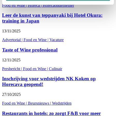
Food en Wine
|
Horeca
|
Horecaondernemer
Leer de kunst van teppanyaki bij Hotel Okura:
training in Japan
13/11/2025
Advertorial
|
Food en Wine
|
Vacature
Taste of Wine professional
12/11/2025
Persbericht
|
Food en Wine
|
Culinair
Inschrijving voor wedstrijden NK Koken op
Horecava geopend!
27/10/2025
Food en Wine
|
Beursnieuws
|
Wedstrijden
Restaurants in hotels: zo zorgt F&B voor meer