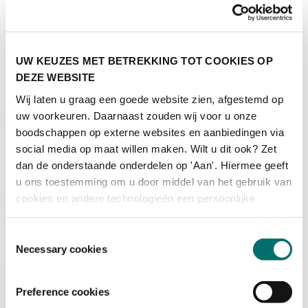
Adviescommissie
Waarom Horecava
Beursprofiel
Vacatures
Ticket kopen voor Horecava
UW KEUZES MET BETREKKING TOT COOKIES OP
TICKETS HORECAVA
DEZE WEBSITE
NIEUWSBRIEF
Wij laten u graag een goede website zien, afgestemd op
uw voorkeuren. Daarnaast zouden wij voor u onze
boodschappen op externe websites en aanbiedingen via
social media op maat willen maken. Wilt u dit ook? Zet
Contact
dan de onderstaande onderdelen op 'Aan'. Hiermee geeft
Perskamer
u ons toestemming om u door middel van het gebruik van
Zoeken
cookies en andere technologieën een persoonlijke
Nederlands
ervaring te bieden.
English
Nederlands
Toestemmingsselectie
Necessary cookies
Home
Nieuws
Exposeren
Preference cookies
Adverteren