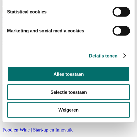
Bezoeken
Over Horecava
Statistical cookies
NIEUWSBRIEF
Home
/
Marketing and social media cookies
Nieuws
/
Food & Wine
Food & Wine
Details tonen
Roel Kramer van Van de Koe
Alles toestaan
04/10/2019
Selectie toestaan
Food en Wine
|
Start-up en Innovatie
Jurrian van Lenthe van No Sugar Daddies
Weigeren
02/10/2019
Food en Wine
|
Start-up en Innovatie