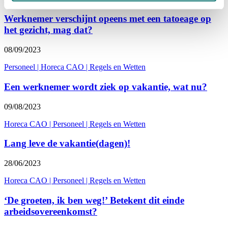
Werknemer verschijnt opeens met een tatoeage op
het gezicht, mag dat?
08/09/2023
Personeel
|
Horeca CAO
|
Regels en Wetten
Een werknemer wordt ziek op vakantie, wat nu?
09/08/2023
Horeca CAO
|
Personeel
|
Regels en Wetten
Lang leve de vakantie(dagen)!
28/06/2023
Horeca CAO
|
Personeel
|
Regels en Wetten
‘De groeten, ik ben weg!’ Betekent dit einde
arbeidsovereenkomst?