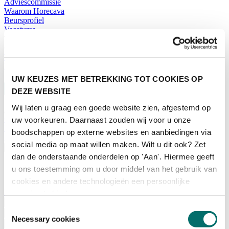
Adviescommissie
Waarom Horecava
Beursprofiel
Vacatures
Ticket kopen voor Horecava
TICKETS HORECAVA
NIEUWSBRIEF
UW KEUZES MET BETREKKING TOT COOKIES OP
DEZE WEBSITE
Wij laten u graag een goede website zien, afgestemd op
Contact
uw voorkeuren. Daarnaast zouden wij voor u onze
Perskamer
boodschappen op externe websites en aanbiedingen via
Zoeken
social media op maat willen maken. Wilt u dit ook? Zet
Nederlands
dan de onderstaande onderdelen op 'Aan'. Hiermee geeft
English
u ons toestemming om u door middel van het gebruik van
Nederlands
cookies en andere technologieën een persoonlijke
Home
ervaring te bieden.
Nieuws
Toestemmingsselectie
Exposeren
Necessary cookies
Adverteren